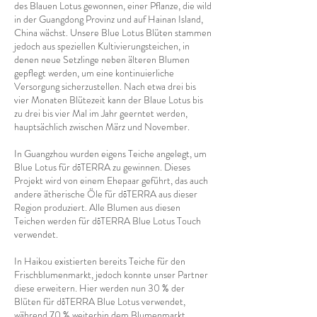
des Blauen Lotus gewonnen, einer Pflanze, die wild
in der Guangdong Provinz und auf Hainan Island,
China wächst. Unsere Blue Lotus Blüten stammen
jedoch aus speziellen Kultivierungsteichen, in
denen neue Setzlinge neben älteren Blumen
gepflegt werden, um eine kontinuierliche
Versorgung sicherzustellen. Nach etwa drei bis
vier Monaten Blütezeit kann der Blaue Lotus bis
zu drei bis vier Mal im Jahr geerntet werden,
hauptsächlich zwischen März und November.
In Guangzhou wurden eigens Teiche angelegt, um
Blue Lotus für dōTERRA zu gewinnen. Dieses
Projekt wird von einem Ehepaar geführt, das auch
andere ätherische Öle für dōTERRA aus dieser
Region produziert. Alle Blumen aus diesen
Teichen werden für dōTERRA Blue Lotus Touch
verwendet.
In Haikou existierten bereits Teiche für den
Frischblumenmarkt, jedoch konnte unser Partner
diese erweitern. Hier werden nun 30 % der
Blüten für dōTERRA Blue Lotus verwendet,
während 70 % weiterhin dem Blumenmarkt