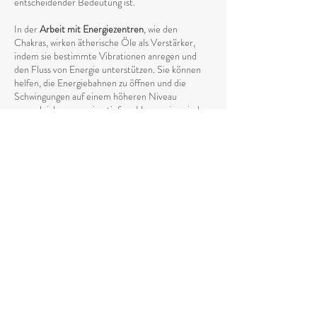
entscheidender Bedeutung ist.
In der
Arbeit mit Energiezentren
, wie den
Chakras, wirken ätherische Öle als Verstärker,
indem sie bestimmte Vibrationen anregen und
den Fluss von Energie unterstützen. Sie können
helfen, die Energiebahnen zu öffnen und die
Schwingungen auf einem höheren Niveau
auszugleichen, was eine tiefere Harmonie zwischen
Körper und Geist fördert.
Die Anwendung von ätherischen Ölen in
spirituellen Praktiken wie
Meditation, Yoga oder
Reiki
kann den energetischen Prozess
intensivieren, indem sie das Energieniveau anhebt
und die
Verbindung zum höheren Selbst stärkt
.
Die Vibrationen der ätherischen Öle unterstützen
den natürlichen Fluss von Energie und helfen
dabei, eine tiefere spirituelle Öffnung zu
erreichen. Durch ihren spezifischen Einfluss auf
den energetischen Körper fördern sie das
Loslassen von negativen oder stagnierenden
Energien, die den natürlichen Fluss blockieren
könnten.