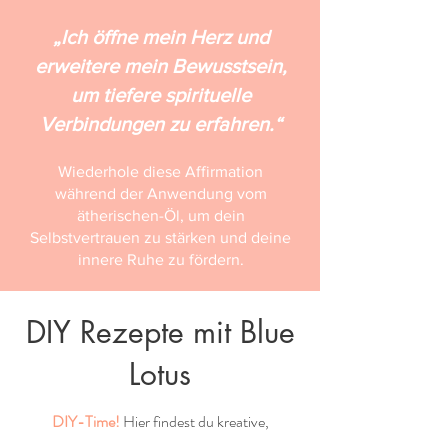
„Ich öffne mein Herz und
erweitere mein Bewusstsein,
um tiefere spirituelle
Verbindungen zu erfahren.“
Wiederhole diese Affirmation
während der Anwendung vom
ätherischen-Öl, um dein
Selbstvertrauen zu stärken und deine
innere Ruhe zu fördern.
DIY Rezepte mit Blue
Lotus
DIY-Time!
Hier findest du kreative,