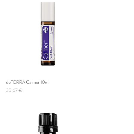
doTERRA Calmer 10ml
Preis
35,67 €