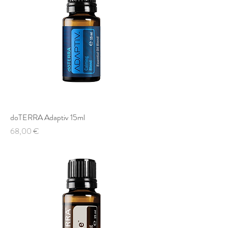
doTERRA Adaptiv 15ml
Preis
68,00 €