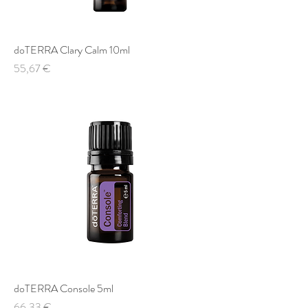
doTERRA Clary Calm 10ml
Preis
55,67 €
doTERRA Console 5ml
Preis
66,33 €