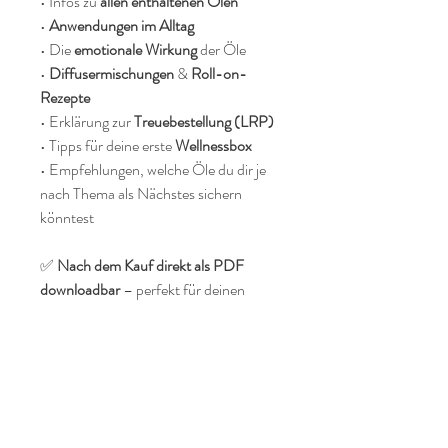
• Infos zu
allen enthaltenen Ölen
•
Anwendungen im Alltag
• Die
emotionale Wirkung
der Öle
•
Diffusermischungen
&
Roll-on-
Rezepte
• Erklärung zur
Treuebestellung (LRP)
• Tipps für deine erste
Wellnessbox
• Empfehlungen, welche Öle du dir je
nach Thema als Nächstes sichern
könntest
✅
Nach dem Kauf direkt als PDF
downloadbar
– perfekt für deinen
Einstieg .
📌
Wichtig:
Dieses eBook ist nur für
deinen persönlichen Gebrauch gedacht
und darf
nicht weitergegeben oder
verkauft
werden.