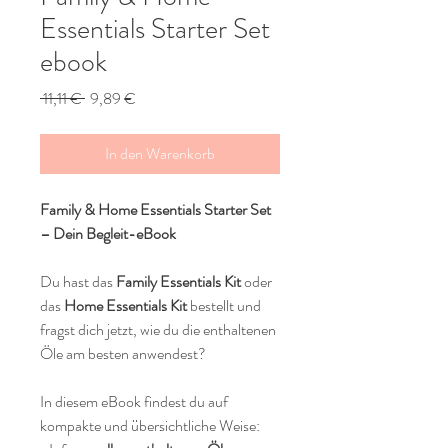
Essentials Starter Set
ebook
Standardpreis
Sale-
 11,11 € 
9,89 €
Preis
In den Warenkorb
Family & Home Essentials Starter Set
– Dein Begleit-eBook
Du hast das
Family Essentials Kit
oder
das
Home Essentials Kit
bestellt und
fragst dich jetzt, wie du die enthaltenen
Öle am besten anwendest?
In diesem eBook findest du auf
kompakte und übersichtliche Weise: