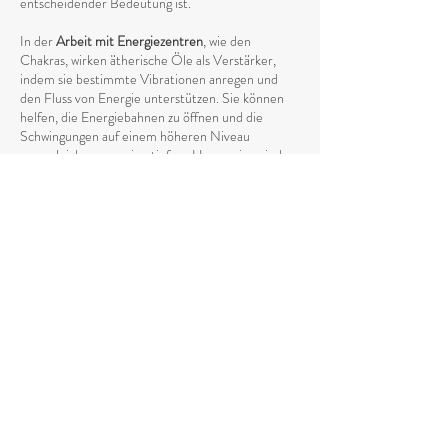
entscheidender Bedeutung ist.
In der
Arbeit mit Energiezentren
, wie den
Chakras, wirken ätherische Öle als Verstärker,
indem sie bestimmte Vibrationen anregen und
den Fluss von Energie unterstützen. Sie können
helfen, die Energiebahnen zu öffnen und die
Schwingungen auf einem höheren Niveau
auszugleichen, was eine tiefere Harmonie zwischen
Körper und Geist fördert.
Die Anwendung von ätherischen Ölen in
spirituellen Praktiken wie
Meditation, Yoga oder
Reiki
kann den energetischen Prozess
intensivieren, indem sie das Energieniveau anhebt
und die
Verbindung zum höheren Selbst stärkt
.
Die Vibrationen der ätherischen Öle unterstützen
den natürlichen Fluss von Energie und helfen
dabei, eine tiefere spirituelle Öffnung zu
erreichen. Durch ihren spezifischen Einfluss auf
den energetischen Körper fördern sie das
Loslassen von negativen oder stagnierenden
Energien, die den natürlichen Fluss blockieren
könnten.