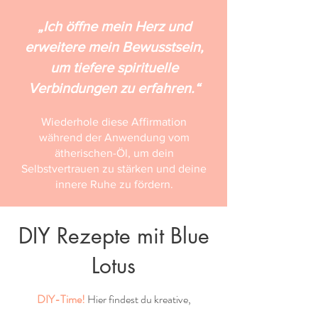
„Ich öffne mein Herz und
erweitere mein Bewusstsein,
um tiefere spirituelle
Verbindungen zu erfahren.“
Wiederhole diese Affirmation
während der Anwendung vom
ätherischen-Öl, um dein
Selbstvertrauen zu stärken und deine
innere Ruhe zu fördern.
DIY Rezepte mit Blue
Lotus
DIY-Time!
Hier findest du kreative,