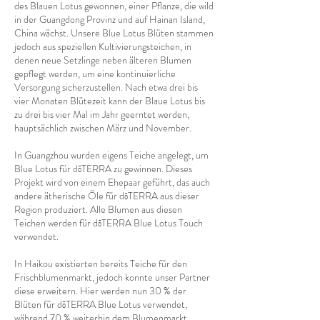
des Blauen Lotus gewonnen, einer Pflanze, die wild
in der Guangdong Provinz und auf Hainan Island,
China wächst. Unsere Blue Lotus Blüten stammen
jedoch aus speziellen Kultivierungsteichen, in
denen neue Setzlinge neben älteren Blumen
gepflegt werden, um eine kontinuierliche
Versorgung sicherzustellen. Nach etwa drei bis
vier Monaten Blütezeit kann der Blaue Lotus bis
zu drei bis vier Mal im Jahr geerntet werden,
hauptsächlich zwischen März und November.
In Guangzhou wurden eigens Teiche angelegt, um
Blue Lotus für dōTERRA zu gewinnen. Dieses
Projekt wird von einem Ehepaar geführt, das auch
andere ätherische Öle für dōTERRA aus dieser
Region produziert. Alle Blumen aus diesen
Teichen werden für dōTERRA Blue Lotus Touch
verwendet.
In Haikou existierten bereits Teiche für den
Frischblumenmarkt, jedoch konnte unser Partner
diese erweitern. Hier werden nun 30 % der
Blüten für dōTERRA Blue Lotus verwendet,
während 70 % weiterhin dem Blumenmarkt