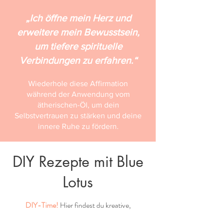
„Ich öffne mein Herz und
erweitere mein Bewusstsein,
um tiefere spirituelle
Verbindungen zu erfahren.“
Wiederhole diese Affirmation
während der Anwendung vom
ätherischen-Öl, um dein
Selbstvertrauen zu stärken und deine
innere Ruhe zu fördern.
DIY Rezepte mit Blue
Lotus
DIY-Time!
Hier findest du kreative,