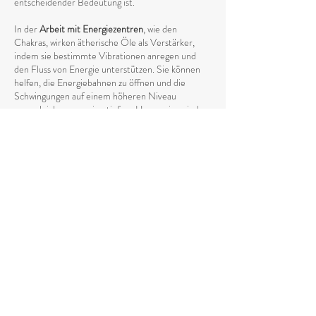
entscheidender Bedeutung ist.
In der
Arbeit mit Energiezentren
, wie den
Chakras, wirken ätherische Öle als Verstärker,
indem sie bestimmte Vibrationen anregen und
den Fluss von Energie unterstützen. Sie können
helfen, die Energiebahnen zu öffnen und die
Schwingungen auf einem höheren Niveau
auszugleichen, was eine tiefere Harmonie zwischen
Körper und Geist fördert.
Die Anwendung von ätherischen Ölen in
spirituellen Praktiken wie
Meditation, Yoga oder
Reiki
kann den energetischen Prozess
intensivieren, indem sie das Energieniveau anhebt
und die
Verbindung zum höheren Selbst stärkt
.
Die Vibrationen der ätherischen Öle unterstützen
den natürlichen Fluss von Energie und helfen
dabei, eine tiefere spirituelle Öffnung zu
erreichen. Durch ihren spezifischen Einfluss auf
den energetischen Körper fördern sie das
Loslassen von negativen oder stagnierenden
Energien, die den natürlichen Fluss blockieren
könnten.