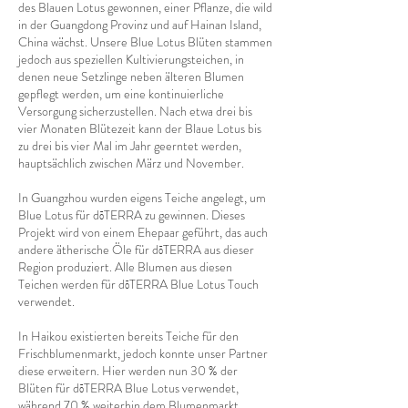
des Blauen Lotus gewonnen, einer Pflanze, die wild
in der Guangdong Provinz und auf Hainan Island,
China wächst. Unsere Blue Lotus Blüten stammen
jedoch aus speziellen Kultivierungsteichen, in
denen neue Setzlinge neben älteren Blumen
gepflegt werden, um eine kontinuierliche
Versorgung sicherzustellen. Nach etwa drei bis
vier Monaten Blütezeit kann der Blaue Lotus bis
zu drei bis vier Mal im Jahr geerntet werden,
hauptsächlich zwischen März und November.
In Guangzhou wurden eigens Teiche angelegt, um
Blue Lotus für dōTERRA zu gewinnen. Dieses
Projekt wird von einem Ehepaar geführt, das auch
andere ätherische Öle für dōTERRA aus dieser
Region produziert. Alle Blumen aus diesen
Teichen werden für dōTERRA Blue Lotus Touch
verwendet.
In Haikou existierten bereits Teiche für den
Frischblumenmarkt, jedoch konnte unser Partner
diese erweitern. Hier werden nun 30 % der
Blüten für dōTERRA Blue Lotus verwendet,
während 70 % weiterhin dem Blumenmarkt