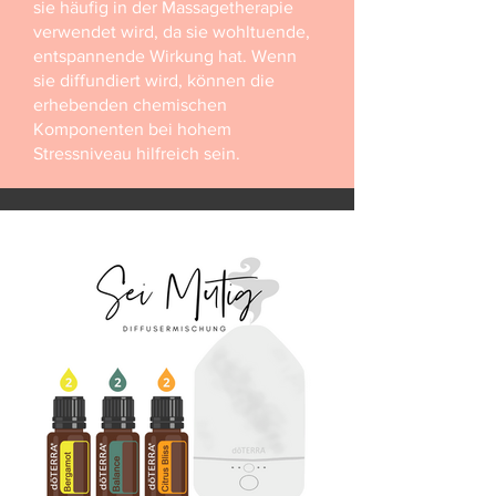
sie häufig in der Massagetherapie
verwendet wird, da sie wohltuende,
entspannende Wirkung hat. Wenn
sie diffundiert wird, können die
erhebenden chemischen
Komponenten bei hohem
Stressniveau hilfreich sein.