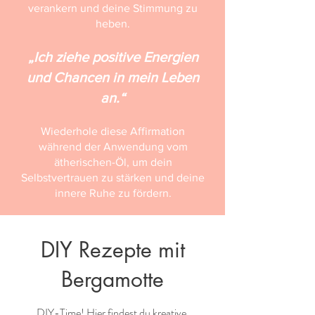
verankern und deine Stimmung zu
heben.
„Ich ziehe positive Energien
und Chancen in mein Leben
an.“
Wiederhole diese Affirmation
während der Anwendung vom
ätherischen-Öl, um dein
Selbstvertrauen zu stärken und deine
innere Ruhe zu fördern.
DIY Rezepte mit
Bergamotte
DIY-Time! Hier findest du kreative,