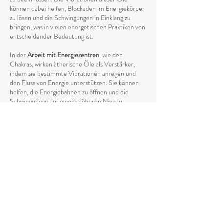
können dabei helfen, Blockaden im Energiekörper
zu lösen und die Schwingungen in Einklang zu
bringen, was in vielen energetischen Praktiken von
entscheidender Bedeutung ist.
In der
Arbeit mit Energiezentren
, wie den
Chakras, wirken ätherische Öle als Verstärker,
indem sie bestimmte Vibrationen anregen und
den Fluss von Energie unterstützen. Sie können
helfen, die Energiebahnen zu öffnen und die
Schwingungen auf einem höheren Niveau
auszugleichen, was eine tiefere Harmonie zwischen
Körper und Geist fördert.
Die Anwendung von ätherischen Ölen in
spirituellen Praktiken wie
Meditation, Yoga oder
Reiki
kann den energetischen Prozess
intensivieren, indem sie das Energieniveau anhebt
und die
Verbindung zum höheren Selbst stärkt
.
Die Vibrationen der ätherischen Öle unterstützen
den natürlichen Fluss von Energie und helfen
dabei, eine tiefere spirituelle Öffnung zu
erreichen. Durch ihren spezifischen Einfluss auf