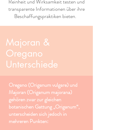
Reinheit und Wirksamkeit testen und
transparente Informationen über ihre
Beschaffungspraktiken bieten. ​ ​
Majoran &
Oregano
Unterschiede
Oregano (Origanum vulgare) und
Majoran (Origanum majorana)
gehören zwar zur gleichen
botanischen Gattung „Origanum“,
unterscheiden sich jedoch in
mehreren Punkten: