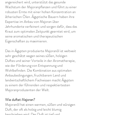
angereichert wird, unterstützt das gesunde
Wachstum der Majoranpflanzen und führt zu einer
robusten Ernte mit einer hohen Konzentration an
ätherischen Ölen. Ägyptische Bauern haben ihre
Expertise im Anbau von Majoran über
Jahrhunderte verfeinert und sorgen dafür, dass das
Kraut zum optimalen Zeitpunkt geerntet wird, um
seine aromatischen und therapeutischen
Eigenschaften zu maximieren.
Das in Ägypten produzierte Majoranöl ist weltweit
sehr geschätzt wegen seines süßen, holzigen
Duftes und seiner Vorteile in der Aromatherapie,
wie der Förderung von Entspannung und
Wohlbefinden. Die Kombination aus optimalen
Anbaubedingungen, fruchtbarem Land und
landwirtschaftlichem Fachwissen macht Ägypten
zu einem der führenden und respektiertesten
Majoranproduzenten der Welt.
Wie duftet Majoran?
Majoranöl hat einen warmen, süßen und würzigen
Duft, der oft als holzig und leicht blumig
beschrieben wird. Der Duft ist tief und