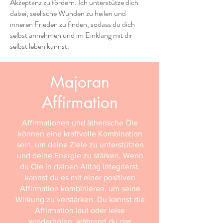
Akzeptanz zu fördern. Ich unterstütze dich
dabei, seelische Wunden zu heilen und
inneren Frieden zu finden, sodass du dich
selbst annehmen und im Einklang mit dir
selbst leben kannst.
Majoran
Affirmation
Affirmationen und ätherische Öle
können eine kraftvolle Kombination
sein, um deine Ziele zu unterstützen
und deine Energie zu stärken. Wenn
du Öle in deinen Alltag integrierst,
kannst du es mit einer positiven
Affirmation kombinieren, um seine
Wirkung zu verstärken. Du kannst die
Affirmation laut oder leise
wiederholen, während du das