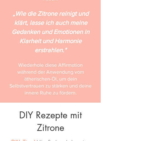
„Wie die Zitrone reinigt und
klärt, lasse ich auch meine
Gedanken und Emotionen in
Klarheit und Harmonie
erstrahlen."
Wiederhole diese Affirmation
während der Anwendung vom
ätherischen-Öl, um dein
Selbstvertrauen zu stärken und deine
innere Ruhe zu fördern.
DIY Rezepte mit
Zitrone