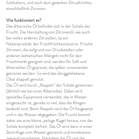
Süditaliens, und auch dort gedeihen Zitrusfrüchte,
einschließlich Zitronen.
Wie funktioniert es?
Das ätherische Öl befindet sich in der Schale der
Frucht. Die Herstellung von Zitronenöl, wie auch
bei vielen anderen Zitrusölen, ist ein
Nebenprodukt der Frischfrüchteindustrie. Frische
Zitronen, die aufgrund von Druckstellen oder
anderen ästhetischen Mängeln nicht für den
Frischmarkt geeignet sind, werden für Saft und
ätherisches Öl gepresst, die später voneinander
getrennt werden. So wird das übriggebliebene
Obst doppelt genutzt.
Das Öl wird durch „Raspeln“ der Schale gewonnen
(ähnlich wie bei einer Käsereibe). Dabei wird
spezielles Equipment verwendet, das in Wasser
eingetaucht ist, gerade so viel, dass die Klingen
bedeckt sind. Beim Raspeln wird das Öl freigesetzt
und in das Wasser abgegeben. Die Frucht kommt
dabei wie eine kleine, pelzige Kugel heraus, von der
Schale komplett befreit. Das Öl wird dann in einer
Zentrifuge vom Wasser getrennt und mindestens
zweimal verarbeitet. Nachdem das Öl und die