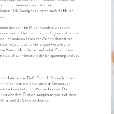
en oder Inhalationen einsetzten, um
ern.. Die Aborigines nutzten auch die blauen
dern.
ete sich dann im 19. Jahrhundert, als es von
tdeckt wurde. Die medizinischen Eigenschaften des
a und anderen Teilen der Welt als alternatives
usöl aufgrund seiner vielfältigen Vorteile und
r Naturheilkunde weit verbreitet. Es wird sowohl
 als auch zur Förderung der Entspannung und des
n und belebenden Duft. Es wird oft als erfrischend,
erinnert an den charakteristischen Geruch von
mit sauberer Luft und Wald verbunden. Der
 verleiht dem Öl einen kampferartigen und leicht
ffnen und die Sinne beleben kann.