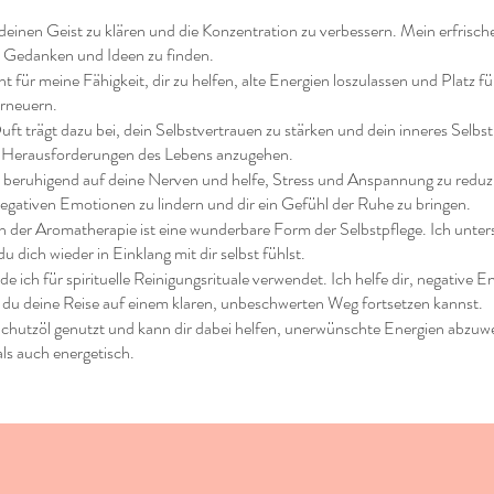
i, deinen Geist zu klären und die Konzentration zu verbessern. Mein erfrisc
n Gedanken und Ideen zu finden.
nt für meine Fähigkeit, dir zu helfen, alte Energien loszulassen und Platz 
erneuern.
ft trägt dazu bei, dein Selbstvertrauen zu stärken und dein inneres Selbst z
die Herausforderungen des Lebens anzugehen.
 beruhigend auf deine Nerven und helfe, Stress und Anspannung zu reduzi
e negativen Emotionen zu lindern und dir ein Gefühl der Ruhe zu bringen.
der Aromatherapie ist eine wunderbare Form der Selbstpflege. Ich unters
u dich wieder in Einklang mit dir selbst fühlst.
de ich für spirituelle Reinigungsrituale verwendet. Ich helfe dir, negative
 du deine Reise auf einem klaren, unbeschwerten Weg fortsetzen kannst.
Schutzöl genutzt und kann dir dabei helfen, unerwünschte Energien abzuweh
ls auch energetisch.