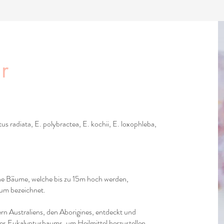
r
s radiata, E. polybractea, E. kochii, E. loxophleba,
e Bäume, welche bis zu 15m hoch werden,
um bezeichnet.
n Australiens, den Aborigines, entdeckt und
des Eukalyptusbaums, um Heilmittel herzustellen,