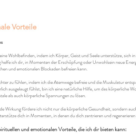
ale Vorteile
ns
meine Wohlbefinden, indem ich Körper, Geist und Seele unterstütze, sich in
 helfe ich dir, in Momenten der Erschöpfung oder Unwohlsein neue Energi
ischen und emotionalen Blockaden befreien kann.
leichter zu fühlen, indem ich die Atemwege befreie und die Muskulatur ent
lich ausgelaugt fühlst, bin ich eine natürliche Hilfe, um das körperliche 
tale als auch körperliche Spannungen zu lösen.
de Wirkung fördere ich nicht nur die körperliche Gesundheit, sondern auc
nterstütze dich in Momenten, in denen du dich zentrieren und regeneriere
pirituellen und emotionalen Vorteile, die ich dir bieten kann: