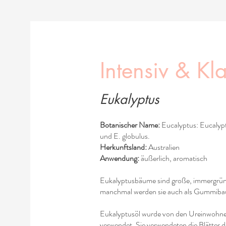
Intensiv & Kla
Eukalyptus
Botanischer Name:
Eucalyptus: Eucalyptu
und E. globulus.
Herkunftsland:
Australien
Anwendung:
äußerlich, aromatisch
Eukalyptusbäume sind große, immergrün
manchmal werden sie auch als Gummiba
Eukalyptusöl wurde von den Ureinwohner
verwendet. Sie verwendeten die Blätter 