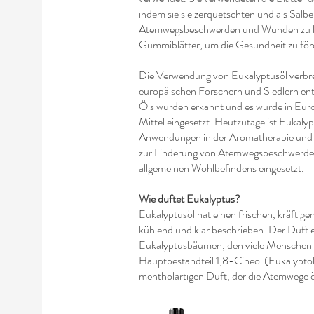
indem sie sie zerquetschten und als Salb
Atemwegsbeschwerden und Wunden zu lind
Gummiblätter, um die Gesundheit zu för
Die Verwendung von Eukalyptusöl verbreit
europäischen Forschern und Siedlern en
Öls wurden erkannt und es wurde in Europ
Mittel eingesetzt. Heutzutage ist Eukalypt
Anwendungen in der Aromatherapie und de
zur Linderung von Atemwegsbeschwerden
allgemeinen Wohlbefindens eingesetzt.
Wie duftet Eukalyptus?
Eukalyptusöl hat einen frischen, kräftige
kühlend und klar beschrieben. Der Duft 
Eukalyptusbäumen, den viele Menschen 
Hauptbestandteil 1,8-Cineol (Eukalyptol)
mentholartigen Duft, der die Atemwege ö