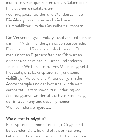
indem sie sie zerquetschten und als Salben oder
Inhalationen einsetzten, um
Atemwegsbeschwerden und Wunden zu lindern..
Die Aborigines nutzten auch die blauen
Gummiblätter, um die Gesundheit zu fördern.
Die Verwendung von Eukalyptusöl verbreitete sich
dann im 19. Jahrhundert, als es von europäischen
Forschern und Siedlern entdeckt wurde. Die
medizinischen Eigenschaften des Öls wurden
erkannt und es wurde in Europa und anderen
Teilen der Welt als alternatives Mittel eingesetzt.
Heutzutage ist Eukalyptusöl aufgrund seiner
vielfältigen Vorteile und Anwendungen in der
Aromatherapie und der Naturheilkunde weit
verbreitet. Es wird sowohl zur Linderung von
Atemwegsbeschwerden als auch zur Förderung
der Entspannung und des allgemeinen
Wohlbefindens eingesetzt.
Wie duftet Eukalyptus?
Eukalyptusöl hat einen frischen, kräftigen und
belebenden Duft. Es wird oft als erfrischend,
kühlend und klar beschrieben. Der Duft erinnert