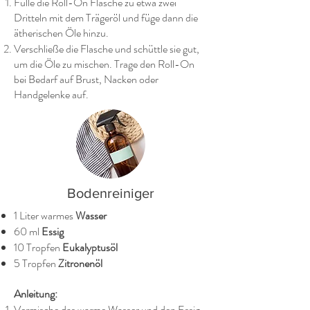
Fülle die Roll-On Flasche zu etwa zwei
Dritteln mit dem Trägeröl und füge dann die
ätherischen Öle hinzu.
Verschließe die Flasche und schüttle sie gut,
um die Öle zu mischen. Trage den Roll-On
bei Bedarf auf Brust, Nacken oder
Handgelenke auf.
Bodenreiniger
1 Liter warmes
Wasser
60 ml
Essig
10 Tropfen
Eukalyptusöl
5 Tropfen
Zitronenöl
Anleitung:
Vermische das warme Wasser und den Essig