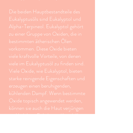
Die beiden Hauptbestandteile des
Eukalyptusöls sind Eukalyptol und
Alpha-Terpineol. Eukalyptol gehört
zu einer Gruppe von Oxiden, die in
bestimmten ätherischen Ölen
vorkommen. Diese Oxide bieten
viele kraftvolle Vorteile, von denen
viele im Eukalyptusöl zu finden sind.
Viele Oxide, wie Eukalyptol, bieten
starke reinigende Eigenschaften und
erzeugen einen beruhigenden,
kühlenden Dampf. Wenn bestimmte
Oxide topisch angewendet werden,
können sie auch die Haut verjüngen
und beleben. Eukalyptusöl enthält
eine sehr hohe Konzentration an
Eukalyptol, was es zu einem idealen