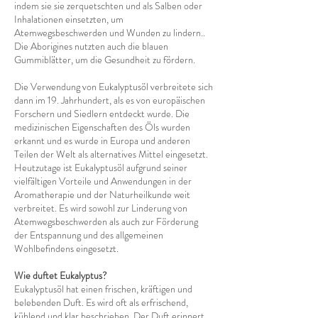
indem sie sie zerquetschten und als Salben oder
Inhalationen einsetzten, um
Atemwegsbeschwerden und Wunden zu lindern..
Die Aborigines nutzten auch die blauen
Gummiblätter, um die Gesundheit zu fördern.
Die Verwendung von Eukalyptusöl verbreitete sich
dann im 19. Jahrhundert, als es von europäischen
Forschern und Siedlern entdeckt wurde. Die
medizinischen Eigenschaften des Öls wurden
erkannt und es wurde in Europa und anderen
Teilen der Welt als alternatives Mittel eingesetzt.
Heutzutage ist Eukalyptusöl aufgrund seiner
vielfältigen Vorteile und Anwendungen in der
Aromatherapie und der Naturheilkunde weit
verbreitet. Es wird sowohl zur Linderung von
Atemwegsbeschwerden als auch zur Förderung
der Entspannung und des allgemeinen
Wohlbefindens eingesetzt.
Wie duftet Eukalyptus?
Eukalyptusöl hat einen frischen, kräftigen und
belebenden Duft. Es wird oft als erfrischend,
kühlend und klar beschrieben. Der Duft erinnert