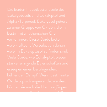
Die beiden Hauptbestandteile des
Eukalyptusöls sind Eukalyptol und
Alpha-Terpineol. Eukalyptol gehört
zu einer Gruppe von Oxiden, die in
bestimmten ätherischen Ölen
vorkommen. Diese Oxide bieten
viele kraftvolle Vorteile, von denen
viele im Eukalyptusöl zu finden sind.
Viele Oxide, wie Eukalyptol, bieten
starke reinigende Eigenschaften und
erzeugen einen beruhigenden,
kühlenden Dampf. Wenn bestimmte
Oxide topisch angewendet werden,
können sie auch die Haut verjüngen
und beleben. Eukalyptusöl enthält
eine sehr hohe Konzentration an
Eukalyptol, was es zu einem idealen