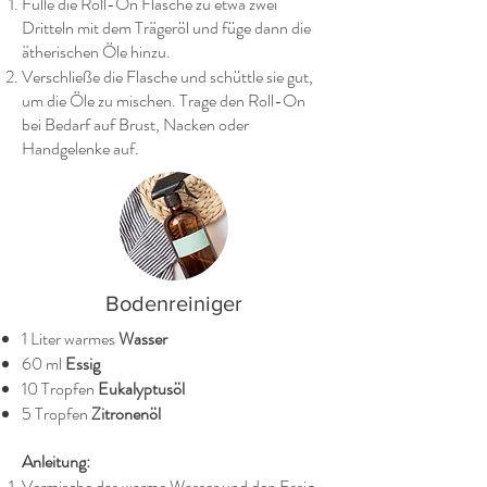
Fülle die Roll-On Flasche zu etwa zwei
Dritteln mit dem Trägeröl und füge dann die
ätherischen Öle hinzu.
Verschließe die Flasche und schüttle sie gut,
um die Öle zu mischen. Trage den Roll-On
bei Bedarf auf Brust, Nacken oder
Handgelenke auf.
Bodenreiniger
1 Liter warmes
Wasser
60 ml
Essig
10 Tropfen
Eukalyptusöl
5 Tropfen
Zitronenöl
Anleitung:
Vermische das warme Wasser und den Essig