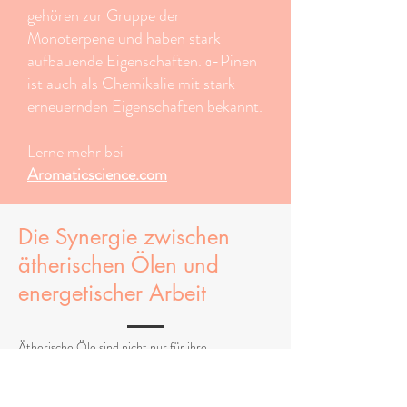
gehören zur Gruppe der
Monoterpene und haben stark
aufbauende Eigenschaften. α-Pinen
ist auch als Chemikalie mit stark
erneuernden Eigenschaften bekannt.
Lerne mehr bei
Aromaticscience.com
Die Synergie zwischen
ätherischen Ölen und
energetischer Arbeit
Ätherische Öle sind nicht nur für ihre
angenehmen Düfte bekannt, sondern auch für ihre
Fähigkeit,
auf feinstofflicher Ebene
zu wirken.
Sie
besitzen eine hohe energetische Frequenz
, die in