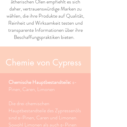
ätherischen Ölen empfiehlt es sich
daher, vertrauenswürdige Marken zu
wählen, die ihre Produkte auf Qualität,
Reinheit und Wirksamkeit testen und
transparente Informationen über ihre
Beschaffungspraktiken bieten. ​ ​
Chemie von Cypress
Chemische Hauptbestandteile:
α-
Pinen, Caren, Limonen
Die drei chemischen
Hauptbestandteile des Zypressenöls
sind α-Pinen, Caren und Limonen.
Sowohl Limonen als auch α-Pinen