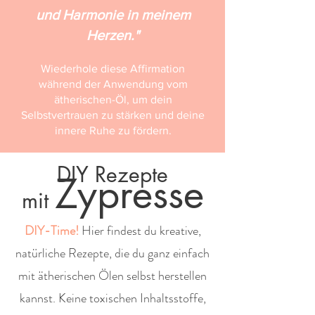
und Harmonie in meinem
Herzen."
Wiederhole diese Affirmation
während der Anwendung vom
ätherischen-Öl, um dein
Selbstvertrauen zu stärken und deine
innere Ruhe zu fördern.
DIY Rezepte
Zypresse
mit
DIY-Time!
Hier findest du kreative,
natürliche Rezepte, die du ganz einfach
mit ätherischen Ölen selbst herstellen
kannst. Keine toxischen Inhaltsstoffe,