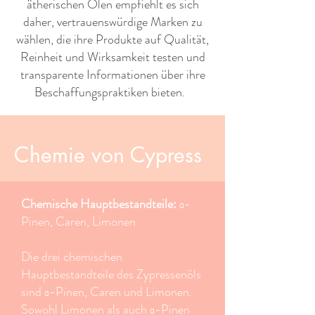
ätherischen Ölen empfiehlt es sich
daher, vertrauenswürdige Marken zu
wählen, die ihre Produkte auf Qualität,
Reinheit und Wirksamkeit testen und
transparente Informationen über ihre
Beschaffungspraktiken bieten. ​ ​
Chemie von Cypress
Chemische Hauptbestandteile:
α-
Pinen, Caren, Limonen
Die drei chemischen
Hauptbestandteile des Zypressenöls
sind α-Pinen, Caren und Limonen.
Sowohl Limonen als auch α-Pinen