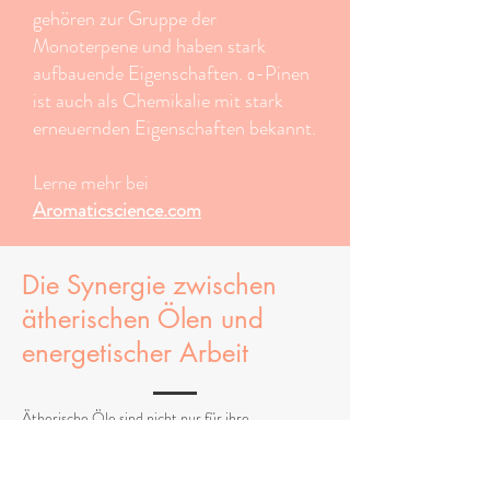
gehören zur Gruppe der
Monoterpene und haben stark
aufbauende Eigenschaften. α-Pinen
ist auch als Chemikalie mit stark
erneuernden Eigenschaften bekannt.
Lerne mehr bei
Aromaticscience.com
Die Synergie zwischen
ätherischen Ölen und
energetischer Arbeit
Ätherische Öle sind nicht nur für ihre
angenehmen Düfte bekannt, sondern auch für ihre
Fähigkeit,
auf feinstofflicher Ebene
zu wirken.
Sie
besitzen eine hohe energetische Frequenz
, die in