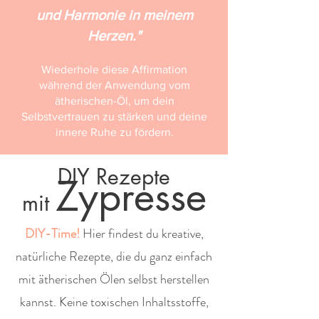
und Harmonie in meinem
Herzen."
Wiederhole diese Affirmation
während der Anwendung vom
ätherischen-Öl, um dein
Selbstvertrauen zu stärken und deine
innere Ruhe zu fördern.
DIY Rezepte
Zypresse
mit
DIY-Time!
Hier findest du kreative,
natürliche Rezepte, die du ganz einfach
mit ätherischen Ölen selbst herstellen
kannst. Keine toxischen Inhaltsstoffe,