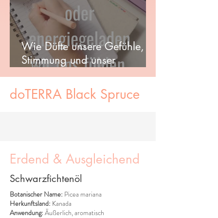
Wie Düfte unsere Gefühle,
Stimmung und unser
Wohlbefinden beeinflussen
können
doTERRA Black Spruce
Erdend & Ausgleichend
Schwarzfichtenöl
Botanischer Name:
Picea mariana
Herkunftsland:
Kanada
Anwendung:
Äußerlich, aromatisch