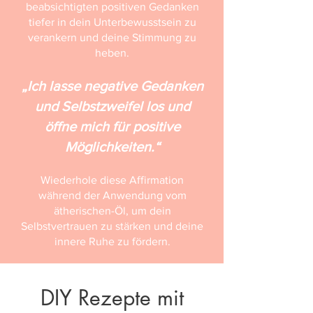
beabsichtigten positiven Gedanken
tiefer in dein Unterbewusstsein zu
verankern und deine Stimmung zu
heben.
„Ich lasse negative Gedanken
und Selbstzweifel los und
öffne mich für positive
Möglichkeiten.“
Wiederhole diese Affirmation
während der Anwendung vom
ätherischen-Öl, um dein
Selbstvertrauen zu stärken und deine
innere Ruhe zu fördern.
DIY Rezepte mit