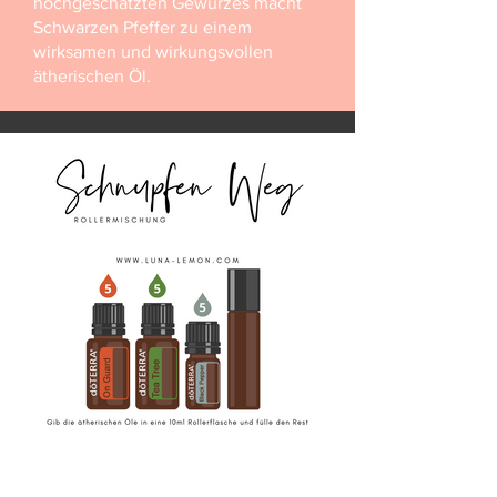
hochgeschätzten Gewürzes macht
Schwarzen Pfeffer zu einem
wirksamen und wirkungsvollen
ätherischen Öl.