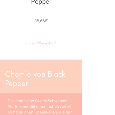
Pepper
Preis
35,66€
In den Warenkorb
Chemie von Black
Pepper
Das ätherische Öl des Schwarzen
Pfeffers enthält einen hohen Anteil
an natürlichen Chemikalien, die den