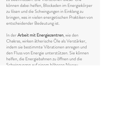
können dabei helfen, Blockaden im Energiekörper
zu lösen und die Schwingungen in Einklang zu
bringen, was in vielen energetischen Praktiken von
entscheidender Bedeutung ist.
In der
Arbeit mit Energiezentren
, wie den
Chakras, wirken ätherische Öle als Verstärker,
indem sie bestimmte Vibrationen anregen und
den Fluss von Energie unterstützen. Sie können
helfen, die Energiebahnen zu öffnen und die
Schwingungen auf einem höheren Niveau
auszugleichen, was eine tiefere Harmonie zwischen
Körper und Geist fördert.
Die Anwendung von ätherischen Ölen in
spirituellen Praktiken wie
Meditation, Yoga oder
Reiki
kann den energetischen Prozess
intensivieren, indem sie das Energieniveau anhebt
und die
Verbindung zum höheren Selbst stärkt
.
Die Vibrationen der ätherischen Öle unterstützen
den natürlichen Fluss von Energie und helfen
dabei, eine tiefere spirituelle Öffnung zu
erreichen. Durch ihren spezifischen Einfluss auf