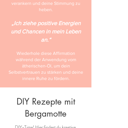
verankern und deine Stimmung zu
heben.
„Ich ziehe positive Energien
und Chancen in mein Leben
an.“
Wiederhole diese Affirmation
während der Anwendung vom
ätherischen-Öl, um dein
Selbstvertrauen zu stärken und deine
innere Ruhe zu fördern.
DIY Rezepte mit
Bergamotte
DIY-Time! Hier findest du kreative,