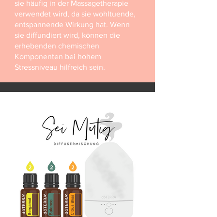
sie häufig in der Massagetherapie
verwendet wird, da sie wohltuende,
entspannende Wirkung hat. Wenn
sie diffundiert wird, können die
erhebenden chemischen
Komponenten bei hohem
Stressniveau hilfreich sein.