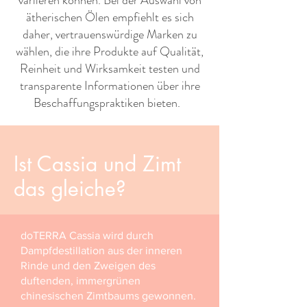
variieren können. Bei der Auswahl von
ätherischen Ölen empfiehlt es sich
daher, vertrauenswürdige Marken zu
wählen, die ihre Produkte auf Qualität,
Reinheit und Wirksamkeit testen und
transparente Informationen über ihre
Beschaffungspraktiken bieten. ​ ​
Ist Cassia und Zimt
das gleiche?
doTERRA Cassia wird durch
Dampfdestillation aus der inneren
Rinde und den Zweigen des
duftenden, immergrünen
chinesischen Zimtbaums gewonnen.