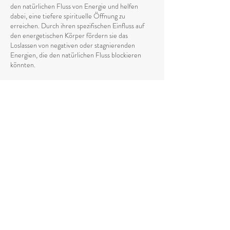
den natürlichen Fluss von Energie und helfen
dabei, eine tiefere spirituelle Öffnung zu
erreichen. Durch ihren spezifischen Einfluss auf
den energetischen Körper fördern sie das
Loslassen von negativen oder stagnierenden
Energien, die den natürlichen Fluss blockieren
könnten.
Ätherische Öle tragen außerdem dazu bei, die
geistige Klarheit zu fördern und das emotionale
Gleichgewicht zu stabilisieren
, indem sie die
energetische Vibration anheben. Sie erleichtern
das Erreichen von fokussierten, meditativen
Zuständen und unterstützen den Heilungsprozess
durch die Schwingung der feinstofflichen Ebenen
des Körpers.
Wie benutzt man ätherische Öle in der
Energiearbeit?
Um ätherische Öle in der energetischen Arbeit zu
nutzen, kannst du sie auf verschiedene Weise
anwenden, um ihre energetische Wirkung zu
maximieren.
Eine der einfachsten Methoden ist