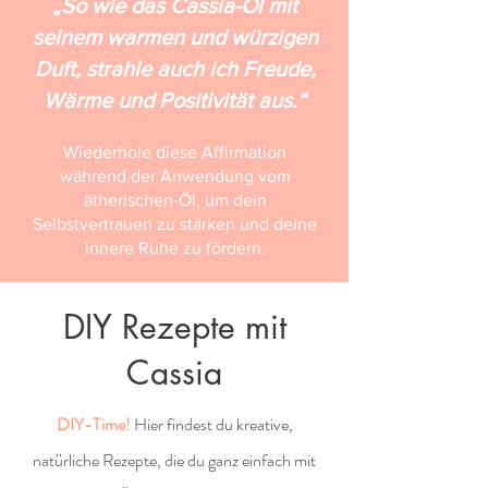
„So wie das Cassia-Öl mit
seinem warmen und würzigen
Duft, strahle auch ich Freude,
Wärme und Positivität aus.“
Wiederhole diese Affirmation
während der Anwendung vom
ätherischen-Öl, um dein
Selbstvertrauen zu stärken und deine
innere Ruhe zu fördern.
DIY Rezepte mit
Cassia
DIY-Time!
Hier findest du kreative,
natürliche Rezepte, die du ganz einfach mit