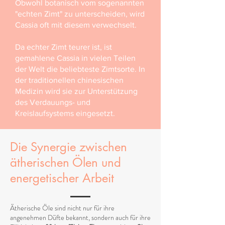
Obwohl botanisch vom sogenannten
"echten Zimt" zu unterscheiden, wird
Cassia oft mit diesem verwechselt.
Da echter Zimt teurer ist, ist
gemahlene Cassia in vielen Teilen
der Welt die beliebteste Zimtsorte. In
der traditionellen chinesischen
Medizin wird sie zur Unterstützung
des Verdauungs- und
Kreislaufsystems eingesetzt.​
Die Synergie zwischen
ätherischen Ölen und
energetischer Arbeit
Ätherische Öle sind nicht nur für ihre
angenehmen Düfte bekannt, sondern auch für ihre