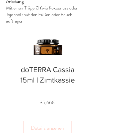
Anleitung
:
Mit einemTrägeröl (wie Kokosnuss oder
Jojobaöl) auf den Füßen oder Bauch
auftragen.
doTERRA Cassia
15ml | Zimtkassie
Preis
35,66€
Details ansehen