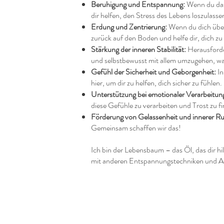
Beruhigung und Entspannung:
Wenn du das
dir helfen, den Stress des Lebens loszulasse
Erdung und Zentrierung:
Wenn du dich überf
zurück auf den Boden und helfe dir, dich zu 
Stärkung der inneren Stabilität:
Herausforde
und selbstbewusst mit allem umzugehen, w
Gefühl der Sicherheit und Geborgenheit:
In
hier, um dir zu helfen, dich sicher zu fühlen.
Unterstützung bei emotionaler Verarbeitun
diese Gefühle zu verarbeiten und Trost zu f
Förderung von Gelassenheit und innerer R
Gemeinsam schaffen wir das!
Ich bin der Lebensbaum – das Öl, das dir hil
mit anderen Entspannungstechniken und Ach