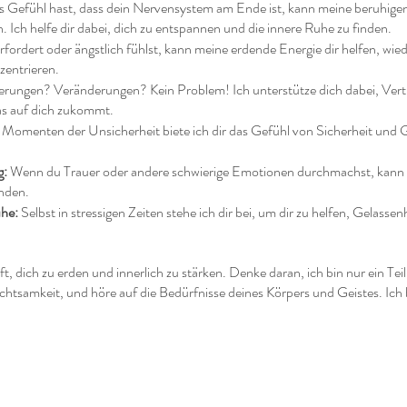
 Gefühl hast, dass dein Nervensystem am Ende ist, kann meine beruhig
n. Ich helfe dir dabei, dich zu entspannen und die innere Ruhe zu finden.
ordert oder ängstlich fühlst, kann meine erdende Energie dir helfen, wiede
zentrieren.
rungen? Veränderungen? Kein Problem! Ich unterstütze dich dabei, Vertra
as auf dich zukommt.
 Momenten der Unsicherheit biete ich dir das Gefühl von Sicherheit und Ge
g:
Wenn du Trauer oder andere schwierige Emotionen durchmachst, kann 
inden.
uhe:
Selbst in stressigen Zeiten stehe ich dir bei, um dir zu helfen, Gelasse
ft, dich zu erden und innerlich zu stärken. Denke daran, ich bin nur ein Te
tsamkeit, und höre auf die Bedürfnisse deines Körpers und Geistes. Ich 