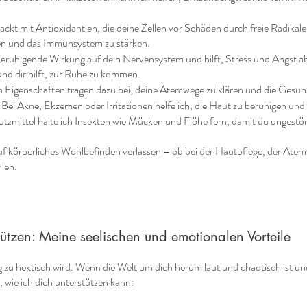
packt mit Antioxidantien, die deine Zellen vor Schäden durch freie Radikal
en und das Immunsystem zu stärken.
beruhigende Wirkung auf dein Nervensystem und hilft, Stress und Angst a
und dir hilft, zur Ruhe zu kommen.
 Eigenschaften tragen dazu bei, deine Atemwege zu klären und die Gesun
 Bei Akne, Ekzemen oder Irritationen helfe ich, die Haut zu beruhigen und
utzmittel halte ich Insekten wie Mücken und Flöhe fern, damit du ungestö
uf körperliches Wohlbefinden verlassen – ob bei der Hautpflege, der At
hlen.
stützen: Meine seelischen und emotionalen Vorteile
ltag zu hektisch wird. Wenn die Welt um dich herum laut und chaotisch is
, wie ich dich unterstützen kann: