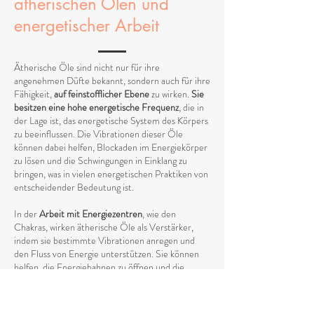
ätherischen Ölen und
energetischer Arbeit
Ätherische Öle sind nicht nur für ihre
angenehmen Düfte bekannt, sondern auch für ihre
Fähigkeit,
auf feinstofflicher Ebene
zu wirken.
Sie
besitzen eine hohe energetische Frequenz
, die in
der Lage ist, das energetische System des Körpers
zu beeinflussen. Die Vibrationen dieser Öle
können dabei helfen, Blockaden im Energiekörper
zu lösen und die Schwingungen in Einklang zu
bringen, was in vielen energetischen Praktiken von
entscheidender Bedeutung ist.
In der
Arbeit mit Energiezentren
, wie den
Chakras, wirken ätherische Öle als Verstärker,
indem sie bestimmte Vibrationen anregen und
den Fluss von Energie unterstützen. Sie können
helfen, die Energiebahnen zu öffnen und die
Schwingungen auf einem höheren Niveau
auszugleichen, was eine tiefere Harmonie zwischen
Körper und Geist fördert.