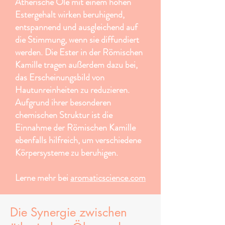
Ätherische Öle mit einem hohen
Estergehalt wirken beruhigend,
entspannend und ausgleichend auf
die Stimmung, wenn sie diffundiert
werden. Die Ester in der Römischen
Kamille tragen außerdem dazu bei,
das Erscheinungsbild von
Hautunreinheiten zu reduzieren.
Aufgrund ihrer besonderen
chemischen Struktur ist die
Einnahme der Römischen Kamille
ebenfalls hilfreich, um verschiedene
Körpersysteme zu beruhigen.
Lerne mehr bei
aromaticscience.com
Die Synergie zwischen