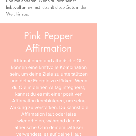
und mit anderen. Wenn du dich selbst
liebevoll annimmst, strahlt diese Güte in die
Welt hinaus.
Pink Pepper
Affirmation
Affirmationen und ätherische Öle
können eine kraftvolle Kombination
sein, um deine Ziele zu unterstützen
und deine Energie zu stärken. Wenn
du Öle in deinen Alltag integrierst,
kannst du es mit einer positiven
Affirmation kombinieren, um seine
Wirkung zu verstärken. Du kannst die
Affirmation laut oder leise
wiederholen, während du das
ätherische Öl in deinem Diffuser
verwendest, es auf deine Haut