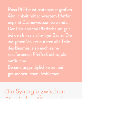
Rosa Pfeffer ist trotz seiner großen
Ähnlichkeit mit schwarzem Pfeffer
eng mit Cashewnüssen verwandt.
Der Peruanische Pfefferbaum galt
bei den Inkas als heiliger Baum. Die
indigenen Völker nutzten alle Teile
des Baumes, also auch seine
rosafarbenen Pfefferfrüchte, als
natürliche
Behandlungsmöglichkeiten bei
gesundheitlichen Problemen.
Die Synergie zwischen
ätherischen Ölen und
energetischer Arbeit