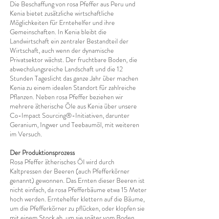
Die Beschaffung von rosa Pfeffer aus Peru und
Kenia bietet zusätzliche wirtschaftliche
Möglichkeiten für Erntehelfer und ihre
Gemeinschaften. In Kenia bleibt die
Landwirtschaft ein zentraler Bestandteil der
Wirtschaft, auch wenn der dynamische
Privatsektor wächst. Der fruchtbare Boden, die
abwechslungsreiche Landschaft und die 12
Stunden Tageslicht das ganze Jahr über machen
Kenia zu einem idealen Standort für zahlreiche
Pflanzen. Neben rosa Pfeffer beziehen wir
mehrere ätherische Öle aus Kenia über unsere
Co-Impact Sourcing®-Initiativen, darunter
Geranium, Ingwer und Teebaumöl, mit weiteren
im Versuch.
Der Produktionsprozess
Rosa Pfeffer ätherisches Öl wird durch
Kaltpressen der Beeren (auch Pfefferkörner
genannt) gewonnen. Das Ernten dieser Beeren ist
nicht einfach, da rosa Pfefferbäume etwa 15 Meter
hoch werden. Erntehelfer klettern auf die Bäume,
um die Pfefferkörner zu pflücken, oder klopfen sie
mit einem Stock ab, um sie später vom Boden