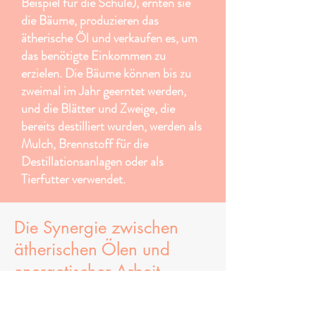
Beispiel für die Schule), ernten sie
die Bäume, produzieren das
ätherische Öl und verkaufen es, um
das benötigte Einkommen zu
erzielen. Die Bäume können bis zu
zweimal im Jahr geerntet werden,
und die Blätter und Zweige, die
bereits destilliert wurden, werden als
Mulch, Brennstoff für die
Destillationsanlagen oder als
Tierfutter verwendet.
Die Synergie zwischen
ätherischen Ölen und
energetischer Arbeit
Ätherische Öle sind nicht nur für ihre