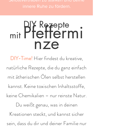
innere Ruhe zu fördern.
DIY Rezepte
Pfeffermi
mit
nze
DIY-Time!
Hier findest du kreative,
natürliche Rezepte, die du ganz einfach
mit ätherischen Ölen selbst herstellen
kannst. Keine toxischen Inhaltsstoffe,
keine Chemikalien – nur reinste Natur.
Du weißt genau, was in deinen
Kreationen steckt, und kannst sicher
sein, dass du dir und deiner Familie nur