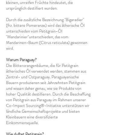
kleinen, unreifen Früchte hindeutet, die
ursprünglich destilliert wurden.
Durch die zusätzliche Bezeichnung "Bigaradier"
(frz. bittere Pomeranze) wird das ätherische Öl
unterschieden vom Petitgrain-Öl
"Mandarinier"unterschieden, das vom
Mandarinen-Baum (Citrus reticulata) gewonnen
wird.
Warum Paraguay?
Die Bitterorangenbäume, die für Petitgrain
ätherisches Öl verwendet werden, stammen aus
Zentral- und Ostparaguay. Paraguayanische
Bauern produzieren seit Jahrzehnten Petitgrain
und wissen daher genau, wie sie Produkte von
hoher Qualität destillieren. Durch die Beschaffung
von Petitgrain aus Paraguay im Rahmen unserer
Co-Impact Sourcing®-Initiative unterstützen wir
ländliche Gemeinschaftsprojekte und bieten
Kleinbauern eine diversifizierte
Einkommensquelle.
Wie duftet Petitgrain?