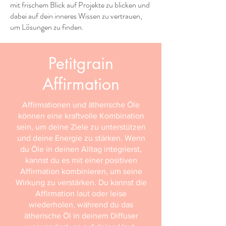
mit frischem Blick auf Projekte zu blicken und
dabei auf dein inneres Wissen zu vertrauen,
um Lösungen zu finden.
Petitgrain
Affirmation
Affirmationen und ätherische Öle
können eine kraftvolle Kombination
sein, um deine Ziele zu unterstützen
und deine Energie zu stärken. Wenn
du Öle in deinen Alltag integrierst,
kannst du es mit einer positiven
Affirmation kombinieren, um seine
Wirkung zu verstärken. Du kannst die
Affirmation laut oder leise
wiederholen, während du das
ätherische Öl in deinem Diffuser