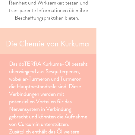
Reinheit und Wirksamkeit testen und
transparente Informationen über ihre
Beschaffungspraktiken bieten. ​ ​
Die Chemie von Kurkuma
Das doTERRA Kurkuma-Öl besteht
überwiegend aus Sesquiterpenen,
wobei ar‑Turmeron und Turmeron
die Hauptbestandteile sind. Diese
Verbindungen werden mit
potenziellen Vorteilen für das
Nervensystem in Verbindung
gebracht und könnten die Aufnahme
von Curcumin unterstützen.
Zusätzlich enthält das Öl weitere