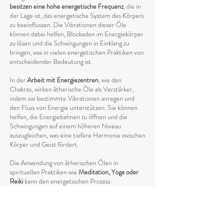
besitzen eine hohe energetische Frequenz
, die in
der Lage ist, das energetische System des Körpers
zu beeinflussen. Die Vibrationen dieser Öle
können dabei helfen, Blockaden im Energiekörper
zu lösen und die Schwingungen in Einklang zu
bringen, was in vielen energetischen Praktiken von
entscheidender Bedeutung ist.
In der
Arbeit mit Energiezentren
, wie den
Chakras, wirken ätherische Öle als Verstärker,
indem sie bestimmte Vibrationen anregen und
den Fluss von Energie unterstützen. Sie können
helfen, die Energiebahnen zu öffnen und die
Schwingungen auf einem höheren Niveau
auszugleichen, was eine tiefere Harmonie zwischen
Körper und Geist fördert.
Die Anwendung von ätherischen Ölen in
spirituellen Praktiken wie
Meditation, Yoga oder
Reiki
kann den energetischen Prozess
intensivieren, indem sie das Energieniveau anhebt
und die
Verbindung zum höheren Selbst stärkt
.
Die Vibrationen der ätherischen Öle unterstützen