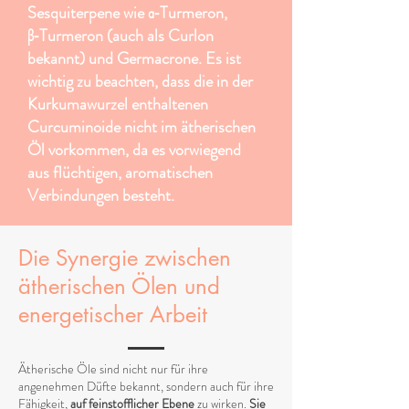
Sesquiterpene wie α‑Turmeron,
β‑Turmeron (auch als Curlon
bekannt) und Germacrone. Es ist
wichtig zu beachten, dass die in der
Kurkumawurzel enthaltenen
Curcuminoide nicht im ätherischen
Öl vorkommen, da es vorwiegend
aus flüchtigen, aromatischen
Verbindungen besteht.
Die Synergie zwischen
ätherischen Ölen und
energetischer Arbeit
Ätherische Öle sind nicht nur für ihre
angenehmen Düfte bekannt, sondern auch für ihre
Fähigkeit,
auf feinstofflicher Ebene
zu wirken.
Sie