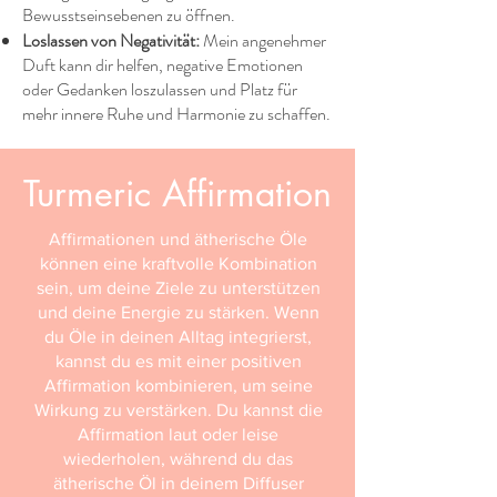
Bewusstseinsebenen zu öffnen.​
Loslassen von Negativität:
Mein angenehmer
Duft kann dir helfen, negative Emotionen
oder Gedanken loszulassen und Platz für
mehr innere Ruhe und Harmonie zu schaffen.​
Turmeric Affirmation
Affirmationen und ätherische Öle
können eine kraftvolle Kombination
sein, um deine Ziele zu unterstützen
und deine Energie zu stärken. Wenn
du Öle in deinen Alltag integrierst,
kannst du es mit einer positiven
Affirmation kombinieren, um seine
Wirkung zu verstärken. Du kannst die
Affirmation laut oder leise
wiederholen, während du das
ätherische Öl in deinem Diffuser