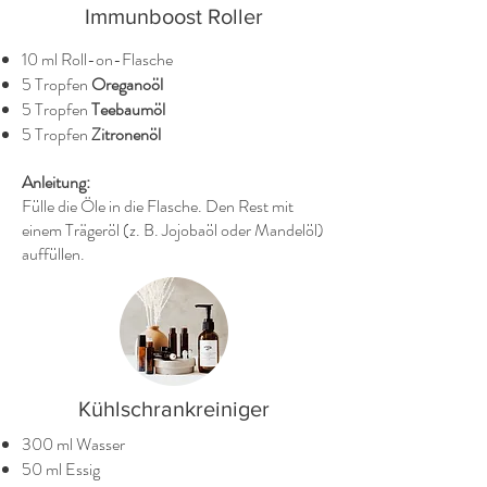
Immunboost Roller
10 ml Roll-on-Flasche
5 Tropfen
Oreganoöl
5 Tropfen
Teebaumöl
5 Tropfen
Zitronenöl
Anleitung:
Fülle die Öle in die Flasche. Den Rest mit
einem Trägeröl (z. B. Jojobaöl oder Mandelöl)
auffüllen.
Kühlschrankreiniger
300 ml Wasser
50 ml Essig