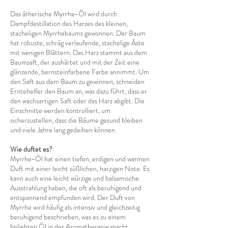
Das ätherische Myrrhe-Öl wird durch
Dampfdestillation des Harzes des kleinen,
stacheligen Myrrhebaums gewonnen. Der Baum
hat robuste, schräg verlaufende, stachelige Äste
mit wenigen Blättern. Das Harz stammt aus dem
Baumsaft, der aushärtet und mit der Zeit eine
glänzende, bernsteinfarbene Farbe annimmt. Um
den Saft aus dem Baum zu gewinnen, schneiden
Erntehelfer den Baum an, was dazu führt, dass er
den wachsartigen Saft oder das Harz abgibt. Die
Einschnitte werden kontrolliert, um
sicherzustellen, dass die Bäume gesund bleiben
und viele Jahre lang gedeihen können.
Wie duftet es?
Myrrhe-Öl hat einen tiefen, erdigen und warmen
Duft mit einer leicht süßlichen, harzigen Note. Es
kann auch eine leicht würzige und balsamische
Ausstrahlung haben, die oft als beruhigend und
entspannend empfunden wird. Der Duft von
Myrrhe wird häufig als intensiv und gleichzeitig
beruhigend beschrieben, was es zu einem
beliebten Öl in der Aromatherapie macht.