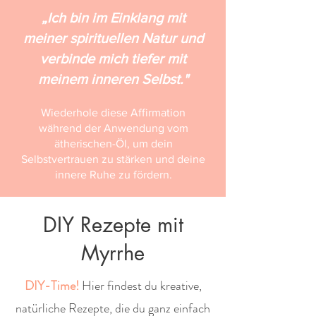
„Ich bin im Einklang mit
meiner spirituellen Natur und
verbinde mich tiefer mit
meinem inneren Selbst."
Wiederhole diese Affirmation
während der Anwendung vom
ätherischen-Öl, um dein
Selbstvertrauen zu stärken und deine
innere Ruhe zu fördern.
DIY Rezepte mit
Myrrhe
DIY-Time!
Hier findest du kreative,
natürliche Rezepte, die du ganz einfach