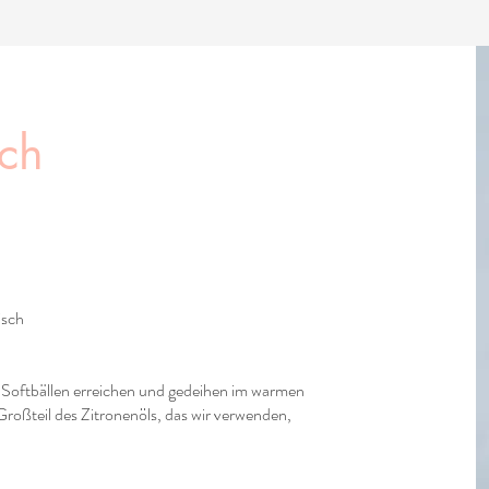
sch
isch
n Softbällen erreichen und gedeihen im warmen
oßteil des Zitronenöls, das wir verwenden,