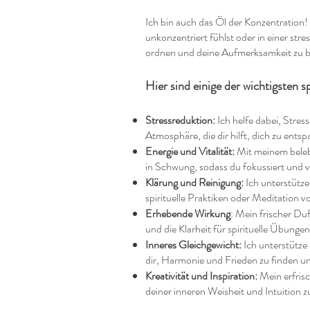
Ich bin auch das Öl der Konzentration! 
unkonzentriert fühlst oder in einer str
ordnen und deine Aufmerksamkeit zu bün
Hier sind einige der wichtigsten s
Stressreduktion:
Ich helfe dabei, Stre
Atmosphäre, die dir hilft, dich zu ents
Energie und Vitalität:
Mit meinem belebe
in Schwung, sodass du fokussiert und vo
Klärung und Reinigung:
Ich unterstütze
spirituelle Praktiken oder Meditation v
Erhebende Wirkung
: Mein frischer Duf
und die Klarheit für spirituelle Übunge
Inneres Gleichgewicht:
Ich unterstütze 
dir, Harmonie und Frieden zu finden un
Kreativität und Inspiration:
Mein erfrisc
deiner inneren Weisheit und Intuition 