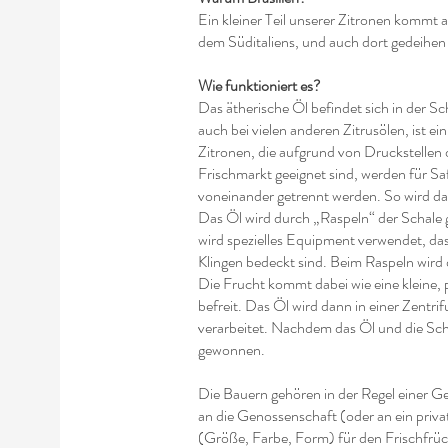
Ein kleiner Teil unserer Zitronen kommt 
dem Süditaliens, und auch dort gedeihen Z
Wie funktioniert es?
Das ätherische Öl befindet sich in der Sc
auch bei vielen anderen Zitrusölen, ist e
Zitronen, die aufgrund von Druckstellen
Frischmarkt geeignet sind, werden für Saf
voneinander getrennt werden. So wird da
Das Öl wird durch „Raspeln“ der Schale 
wird spezielles Equipment verwendet, das 
Klingen bedeckt sind. Beim Raspeln wird 
Die Frucht kommt dabei wie eine kleine, 
befreit. Das Öl wird dann in einer Zent
verarbeitet. Nachdem das Öl und die Scha
gewonnen.
Die Bauern gehören in der Regel einer G
an die Genossenschaft (oder an ein priv
(Größe, Farbe, Form) für den Frischfrüc