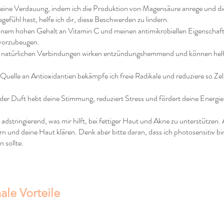
 deine Verdauung, indem ich die Produktion von Magensäure anrege und 
efühl hast, helfe ich dir, diese Beschwerden zu lindern.
nem hohen Gehalt an Vitamin C und meinen antimikrobiellen Eigenschaf
 vorzubeugen.
natürlichen Verbindungen wirken entzündungshemmend und können hel
e Quelle an Antioxidantien bekämpfe ich freie Radikale und reduziere so Ze
der Duft hebt deine Stimmung, reduziert Stress und fördert deine Energie
d adstringierend, was mir hilft, bei fettiger Haut und Akne zu unterstütze
n und deine Haut klären. Denk aber bitte daran, dass ich photosensitiv b
 sollte.
ale Vorteile