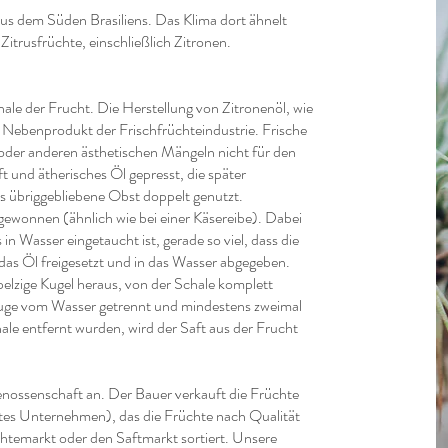
aus dem Süden Brasiliens. Das Klima dort ähnelt
itrusfrüchte, einschließlich Zitronen.
hale der Frucht. Die Herstellung von Zitronenöl, wie
in Nebenprodukt der Frischfrüchteindustrie. Frische
 oder anderen ästhetischen Mängeln nicht für den
t und ätherisches Öl gepresst, die später
s übriggebliebene Obst doppelt genutzt.
gewonnen (ähnlich wie bei einer Käsereibe). Dabei
in Wasser eingetaucht ist, gerade so viel, dass die
das Öl freigesetzt und in das Wasser abgegeben.
pelzige Kugel heraus, von der Schale komplett
rifuge vom Wasser getrennt und mindestens zweimal
le entfernt wurden, wird der Saft aus der Frucht
enossenschaft an. Der Bauer verkauft die Früchte
ates Unternehmen), das die Früchte nach Qualität
htemarkt oder den Saftmarkt sortiert. Unsere