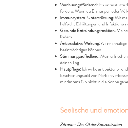
Verdauungsfördernd:
Ich unterstütze
fördere. Wenn du Blähungen oder Völleg
Immunsystem-Unterstützung:
Mit mei
helfe dir, Erkältungen und Infektionen
Gesunde Entzündungsreaktion:
Meine 
lindern.
Antioxidative Wirkung:
Als reichhaltig
beeinträchtigen können.
Stimmungsaufhellend:
Mein erfrischen
deinen Tag.
Hautpflege:
Ich wirke antibakteriell un
Erscheinungsbild von Narben verbesser
mindestens 12h nicht in die Sonne gehen
Seelische und emotion
Zitrone - Das Öl der Konzentration