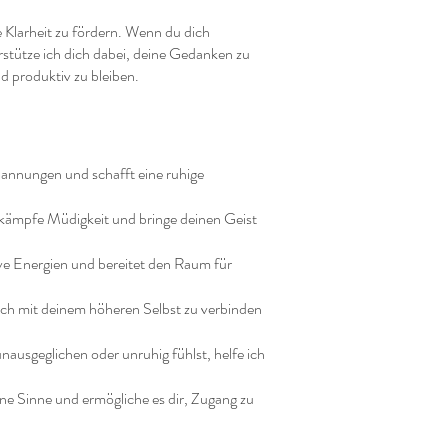
ge Klarheit zu fördern. Wenn du dich
erstütze ich dich dabei, deine Gedanken zu
d produktiv zu bleiben.
pannungen und schafft eine ruhige
ekämpfe Müdigkeit und bringe deinen Geist
ve Energien und bereitet den Raum für
 dich mit deinem höheren Selbst zu verbinden
nausgeglichen oder unruhig fühlst, helfe ich
eine Sinne und ermögliche es dir, Zugang zu