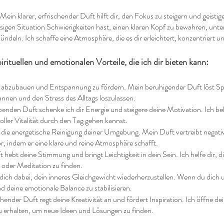
Mein klarer, erfrischender Duft hilft dir, den Fokus zu steigern und geisti
essigen Situation Schwierigkeiten hast, einen klaren Kopf zu bewahren, unt
deln. Ich schaffe eine Atmosphäre, die es dir erleichtert, konzentriert un
pirituellen und emotionalen Vorteile, die ich dir bieten kann:
ss abzubauen und Entspannung zu fördern. Mein beruhigender Duft löst S
pannen und den Stress des Alltags loszulassen.
nden Duft schenke ich dir Energie und steigere deine Motivation. Ich b
ller Vitalität durch den Tag gehen kannst.
 die energetische Reinigung deiner Umgebung. Mein Duft vertreibt negati
or, indem er eine klare und reine Atmosphäre schafft.
t hebt deine Stimmung und bringt Leichtigkeit in dein Sein. Ich helfe dir,
n oder Meditation zu finden.
dich dabei, dein inneres Gleichgewicht wiederherzustellen. Wenn du dich u
d deine emotionale Balance zu stabilisieren.
hender Duft regt deine Kreativität an und fördert Inspiration. Ich öffne d
zu erhalten, um neue Ideen und Lösungen zu finden.