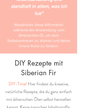
standhaft in allem, was ich
tue"
Wiederhole diese Affirmation
während der Anwendung vom
ätherischen-Öl, um dein
Selbstvertrauen zu stärken und deine
innere Ruhe zu fördern.
DIY Rezepte mit
Siberian Fir
DIY-Time!
Hier findest du kreative,
natürliche Rezepte, die du ganz einfach
mit ätherischen Ölen selbst herstellen
kannst. Keine toxischen Inhaltsstoffe,