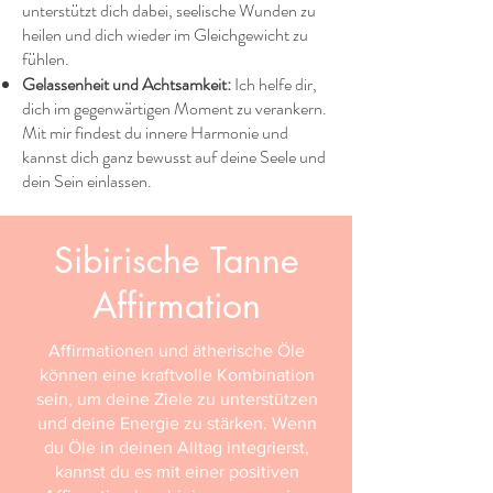
unterstützt dich dabei, seelische Wunden zu
heilen und dich wieder im Gleichgewicht zu
fühlen.
Gelassenheit und Achtsamkeit:
Ich helfe dir,
dich im gegenwärtigen Moment zu verankern.
Mit mir findest du innere Harmonie und
kannst dich ganz bewusst auf deine Seele und
dein Sein einlassen.
Sibirische Tanne
Affirmation
Affirmationen und ätherische Öle
können eine kraftvolle Kombination
sein, um deine Ziele zu unterstützen
und deine Energie zu stärken. Wenn
du Öle in deinen Alltag integrierst,
kannst du es mit einer positiven