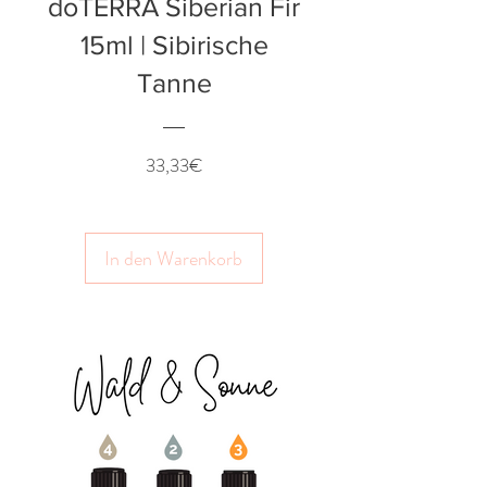
doTERRA Siberian Fir
15ml | Sibirische
Tanne
Preis
33,33€
In den Warenkorb