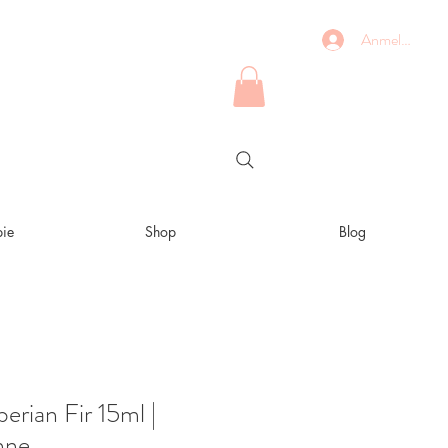
Anmelden
ie
Shop
Blog
rian Fir 15ml |
nne