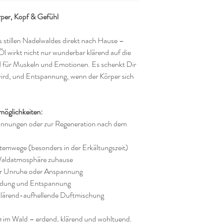
örper, Kopf & Gefühl
es stillen Nadelwaldes direkt nach Hause –
Öl wirkt nicht nur wunderbar klärend auf die
 für Muskeln und Emotionen. Es schenkt Dir
wird, und Entspannung, wenn der Körper sich
möglichkeiten:
pannungen oder zur Regeneration nach dem
Atemwege (besonders in der Erkältungszeit)
e Waldatmosphäre zuhause
erer Unruhe oder Anspannung
Erdung und Entspannung
e klärend-aufhellende Duftmischung
zug im Wald – erdend, klärend und wohltuend.