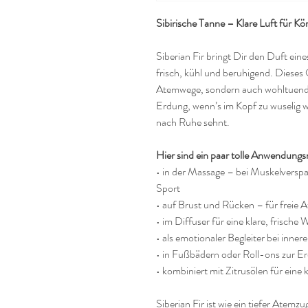
Sibirische Tanne – Klare Luft für K
Siberian Fir bringt Dir den Duft ein
frisch, kühl und beruhigend. Dieses 
Atemwege, sondern auch wohltuend
Erdung, wenn’s im Kopf zu wuselig 
nach Ruhe sehnt.
Hier sind ein paar tolle Anwendungs
• in der Massage – bei Muskelvers
Sport
• auf Brust und Rücken – für freie 
• im Diffuser für eine klare, frisch
• als emotionaler Begleiter bei inn
• in Fußbädern oder Roll-ons zur 
• kombiniert mit Zitrusölen für ein
Siberian Fir ist wie ein tiefer Atem