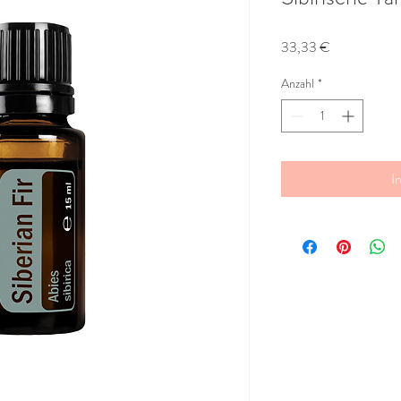
Preis
33,33 €
Anzahl
*
I