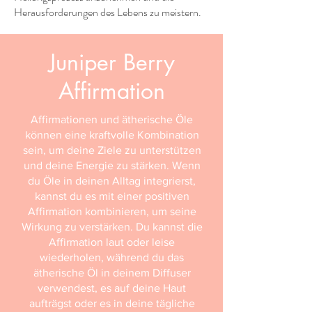
Herausforderungen des Lebens zu meistern.
Juniper Berry
Affirmation
Affirmationen und ätherische Öle
können eine kraftvolle Kombination
sein, um deine Ziele zu unterstützen
und deine Energie zu stärken. Wenn
du Öle in deinen Alltag integrierst,
kannst du es mit einer positiven
Affirmation kombinieren, um seine
Wirkung zu verstärken. Du kannst die
Affirmation laut oder leise
wiederholen, während du das
ätherische Öl in deinem Diffuser
verwendest, es auf deine Haut
aufträgst oder es in deine tägliche