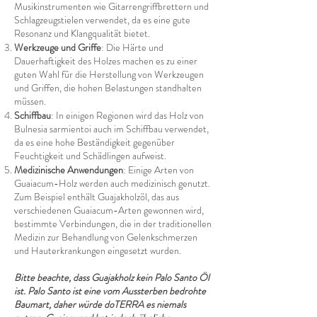
Musikinstrumenten wie Gitarrengriffbrettern und
Schlagzeugstielen verwendet, da es eine gute
Resonanz und Klangqualität bietet.
Werkzeuge und Griffe
: Die Härte und
Dauerhaftigkeit des Holzes machen es zu einer
guten Wahl für die Herstellung von Werkzeugen
und Griffen, die hohen Belastungen standhalten
müssen.
Schiffbau
: In einigen Regionen wird das Holz von
Bulnesia sarmientoi auch im Schiffbau verwendet,
da es eine hohe Beständigkeit gegenüber
Feuchtigkeit und Schädlingen aufweist.
Medizinische Anwendungen
: Einige Arten von
Guaiacum-Holz werden auch medizinisch genutzt.
Zum Beispiel enthält Guajakholzöl, das aus
verschiedenen Guaiacum-Arten gewonnen wird,
bestimmte Verbindungen, die in der traditionellen
Medizin zur Behandlung von Gelenkschmerzen
und Hauterkrankungen eingesetzt wurden.
Bitte beachte, dass Guajakholz kein Palo Santo Öl
ist. Palo Santo ist eine vom Aussterben bedrohte
Baumart, daher würde doTERRA es niemals