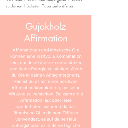
zu deinem höchsten Potenzial entfalten.
Gujakholz
Affirmation
Affirmationen und ätherische Öle
können eine kraftvolle Kombination
sein, um deine Ziele zu unterstützen
und deine Energie zu stärken. Wenn
du Öle in deinen Alltag integrierst,
kannst du es mit einer positiven
Affirmation kombinieren, um seine
Wirkung zu verstärken. Du kannst die
Affirmation laut oder leise
wiederholen, während du das
ätherische Öl in deinem Diffuser
verwendest, es auf deine Haut
aufträgst oder es in deine tägliche