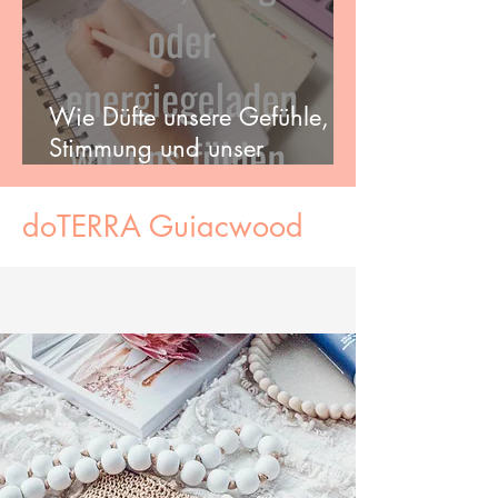
Wie Düfte unsere Gefühle,
Stimmung und unser
Wohlbefinden beeinflussen
können
doTERRA Guiacwood