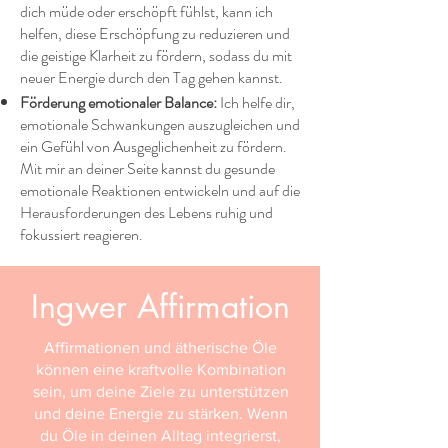
dich müde oder erschöpft fühlst, kann ich
helfen, diese Erschöpfung zu reduzieren und
die geistige Klarheit zu fördern, sodass du mit
neuer Energie durch den Tag gehen kannst.
Förderung emotionaler Balance:
Ich helfe dir,
emotionale Schwankungen auszugleichen und
ein Gefühl von Ausgeglichenheit zu fördern.
Mit mir an deiner Seite kannst du gesunde
emotionale Reaktionen entwickeln und auf die
Herausforderungen des Lebens ruhig und
fokussiert reagieren.
Ingwer Affirmation
Affirmationen und ätherische Öle
können eine kraftvolle Kombination
sein, um deine Ziele zu unterstützen
und deine Energie zu stärken. Wenn
du Öle in deinen Alltag integrierst,