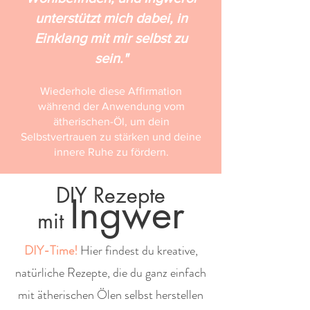
unterstützt mich dabei, in
Einklang mit mir selbst zu
sein."
Wiederhole diese Affirmation
während der Anwendung vom
ätherischen-Öl, um dein
Selbstvertrauen zu stärken und deine
innere Ruhe zu fördern.
DIY Rezepte
Ingwer
mit
DIY-Time!
Hier findest du kreative,
natürliche Rezepte, die du ganz einfach
mit ätherischen Ölen selbst herstellen