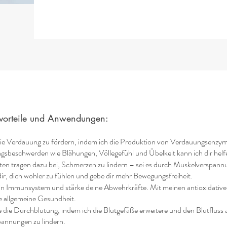
tvorteile und Anwendungen:
, die Verdauung zu fördern, indem ich die Produktion von Verdauungsenzy
sbeschwerden wie Blähungen, Völlegefühl und Übelkeit kann ich dir helfe
ften tragen dazu bei, Schmerzen zu lindern – sei es durch Muskelverspa
r, dich wohler zu fühlen und gebe dir mehr Bewegungsfreiheit.
dein Immunsystem und stärke deine Abwehrkräfte. Mit meinen antioxidative
e allgemeine Gesundheit.
re die Durchblutung, indem ich die Blutgefäße erweitere und den Blutfluss 
pannungen zu lindern.