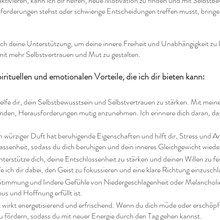
aktivieren, kann ich dir helfen, neue Motivation zu finden und mit Selbst
orderungen stehst oder schwierige Entscheidungen treffen musst, bringe 
ich deine Unterstützung, um deine innere Freiheit und Unabhängigkeit zu l
it mehr Selbstvertrauen und Mut zu gestalten.
pirituellen und emotionalen Vorteile, die ich dir bieten kann:
helfe dir, dein Selbstbewusstsein und Selbstvertrauen zu stärken. Mit mei
nden, Herausforderungen mutig anzunehmen. Ich erinnere dich daran, dass du
 würziger Duft hat beruhigende Eigenschaften und hilft dir, Stress und A
enheit, sodass du dich beruhigen und dein inneres Gleichgewicht wiede
nterstütze dich, deine Entschlossenheit zu stärken und deinen Willen zu fe
 ich dir dabei, den Geist zu fokussieren und eine klare Richtung einzuschl
Stimmung und lindere Gefühle von Niedergeschlagenheit oder Melancholie. 
s und Hoffnung erfüllt ist.
wirkt energetisierend und erfrischend. Wenn du dich müde oder erschöpft 
 zu fördern, sodass du mit neuer Energie durch den Tag gehen kannst.