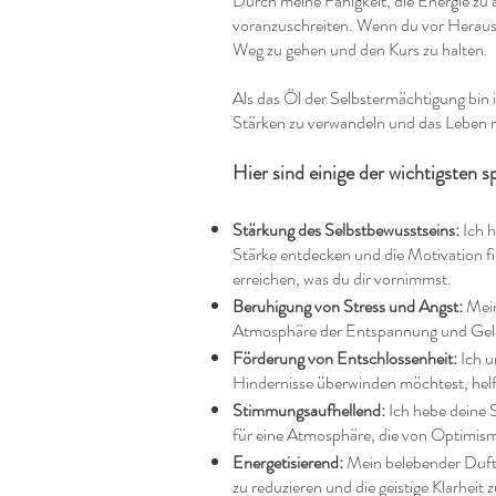
Durch meine Fähigkeit, die Energie zu 
voranzuschreiten. Wenn du vor Herausf
Weg zu gehen und den Kurs zu halten.
Als das Öl der Selbstermächtigung bin 
Stärken zu verwandeln und das Leben m
Hier sind einige der wichtigsten s
Stärkung des Selbstbewusstseins:
Ich 
Stärke entdecken und die Motivation fi
erreichen, was du dir vornimmst.
Beruhigung von Stress und Angst:
Mein
Atmosphäre der Entspannung und Gelass
Förderung von Entschlossenheit:
Ich u
Hindernisse überwinden möchtest, helfe
Stimmungsaufhellend:
Ich hebe deine 
für eine Atmosphäre, die von Optimismu
Energetisierend:
Mein belebender Duft 
zu reduzieren und die geistige Klarheit