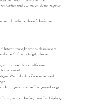
bewusstsein und Entschlossenheit
ich Klarheit und Stärke, um deinen eigenen
eben. Ich helfe dir, deine Schwächen in
ner Unterstützung kannst du deine innere
 die Kraft in dir trägst, alles zu
ngstabzubauen. Ich schaffe eine
rfinden kannst.
stigen. Wenn du klare Ziele setzen und
agen.
Ich bringe dir positive Energie und sorge
fühlst, kann ich helfen, diese Erschöpfung