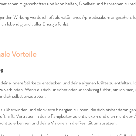
iemetischen Eigenschaften und kann helfen, Übelkeit und Erbrechen zu r
enden Wirkung werde ich oft als natürliches Aphrodisiakum angesehen. Ic
ich lebendig und voller Energie fühlst.
ale Vorteile
ng
 deine innere Stärke zu entdecken und deine eigenen Kräfte zu entfalten. Ic
u verbinden. Wenn du dich unsicher oder unschlüssig fühlst, bin ich hier, 
 dich selbst einzutreten.
 zu überwinden und blockierte Energien zu lösen, die dich bisher daran geh
ft hilft, Vertrauen in deine Fähigkeiten zu entwickeln und dich nicht von 
acht zu erkennen und deine Visionen in die Realität umzusetzen.