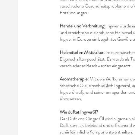
verschiedene Gesundheitsprobleme wie 
Entzündungen.
Handel und Verbreitung:
Ingwer wurde e
und erreichte so die arabische Halbinsel
Ingwer in Europa ein begehrtes Gewürz u
Heilmittel im Mittelalter:
Im europäischen 
Eigenschaften geschätzt. Es wurde als T
verschiedener Beschwerden eingesetzt.
Aromatherapie:
Mit dem Aufkommen der
ätherische Öle, einschließlich Ingweröl,
Ingweröl aufgrund seiner anregenden und
einzusetzen.
Wie duftet Ingweröl?
Der Duft von Ginger Öl wird allgemein al
Duft kann als belebend und erfrischend
schärfeähnliche Komponente enthalten.