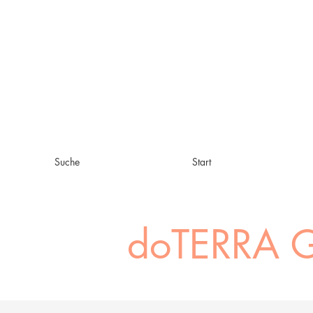
Suche
Start
doTERRA G