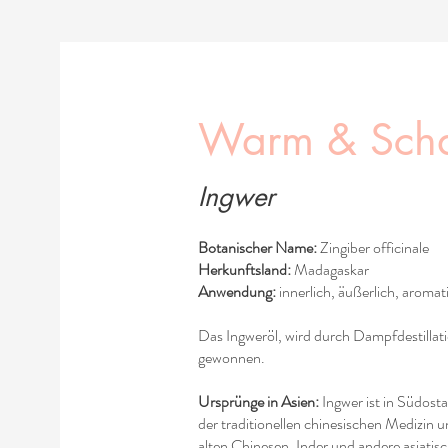
Warm & Scha
Ingwer
Botanischer Name:
Zingiber officinale
Herkunftsland:
Madagaskar
Anwendung:
innerlich, äußerlich, aromat
Das Ingweröl, wird durch Dampfdestillat
gewonnen.
Ursprünge in Asien:
Ingwer ist in Südost
der traditionellen chinesischen Medizin 
alten Chinesen, Inder und andere asiatisc