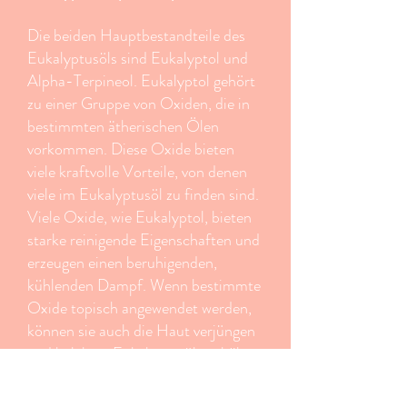
Die beiden Hauptbestandteile des
Eukalyptusöls sind Eukalyptol und
Alpha-Terpineol. Eukalyptol gehört
zu einer Gruppe von Oxiden, die in
bestimmten ätherischen Ölen
vorkommen. Diese Oxide bieten
viele kraftvolle Vorteile, von denen
viele im Eukalyptusöl zu finden sind.
Viele Oxide, wie Eukalyptol, bieten
starke reinigende Eigenschaften und
erzeugen einen beruhigenden,
kühlenden Dampf. Wenn bestimmte
Oxide topisch angewendet werden,
können sie auch die Haut verjüngen
und beleben. Eukalyptusöl enthält
eine sehr hohe Konzentration an
Eukalyptol, was es zu einem idealen