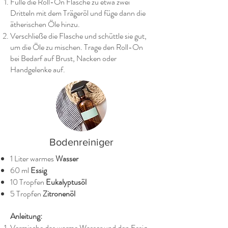
Fülle die Roll-On Flasche zu etwa zwei
Dritteln mit dem Trägeröl und füge dann die
ätherischen Öle hinzu.
Verschließe die Flasche und schüttle sie gut,
um die Öle zu mischen. Trage den Roll-On
bei Bedarf auf Brust, Nacken oder
Handgelenke auf.
Bodenreiniger
1 Liter warmes
Wasser
60 ml
Essig
10 Tropfen
Eukalyptusöl
5 Tropfen
Zitronenöl
Anleitung:
Vermische das warme Wasser und den Essig