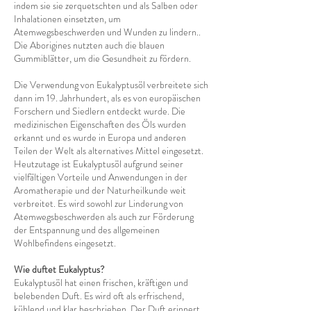
indem sie sie zerquetschten und als Salben oder
Inhalationen einsetzten, um
Atemwegsbeschwerden und Wunden zu lindern..
Die Aborigines nutzten auch die blauen
Gummiblätter, um die Gesundheit zu fördern.
Die Verwendung von Eukalyptusöl verbreitete sich
dann im 19. Jahrhundert, als es von europäischen
Forschern und Siedlern entdeckt wurde. Die
medizinischen Eigenschaften des Öls wurden
erkannt und es wurde in Europa und anderen
Teilen der Welt als alternatives Mittel eingesetzt.
Heutzutage ist Eukalyptusöl aufgrund seiner
vielfältigen Vorteile und Anwendungen in der
Aromatherapie und der Naturheilkunde weit
verbreitet. Es wird sowohl zur Linderung von
Atemwegsbeschwerden als auch zur Förderung
der Entspannung und des allgemeinen
Wohlbefindens eingesetzt.
Wie duftet Eukalyptus?
Eukalyptusöl hat einen frischen, kräftigen und
belebenden Duft. Es wird oft als erfrischend,
kühlend und klar beschrieben. Der Duft erinnert