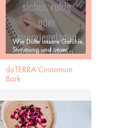
Wie Düfte unsere Gefühle,
Stimmung und unser
Wohlbefinden beeinflussen
können
doTERRA Cinnamon
Bark