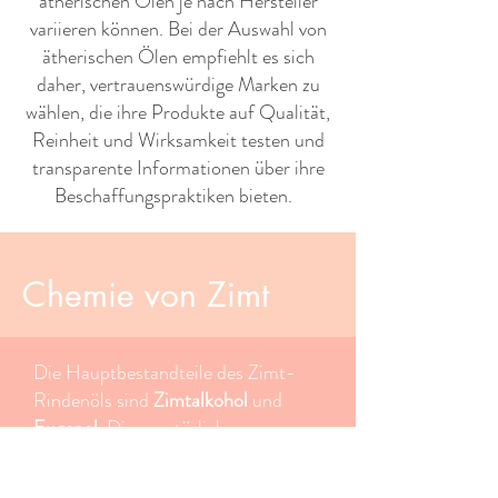
ätherischen Ölen je nach Hersteller
variieren können. Bei der Auswahl von
ätherischen Ölen empfiehlt es sich
daher, vertrauenswürdige Marken zu
wählen, die ihre Produkte auf Qualität,
Reinheit und Wirksamkeit testen und
transparente Informationen über ihre
Beschaffungspraktiken bieten. ​ ​
Chemie von Zimt
Die Hauptbestandteile des Zimt-
Rindenöls sind
Zimtalkohol
und
Eugenol
. Diese natürlichen
chemischen Verbindungen sind
kraftvolle Komponenten, die starke