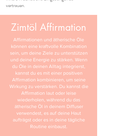
vertrauen.
Zimtöl Affirmation
Affirmationen und ätherische Öle
können eine kraftvolle Kombination
sein, um deine Ziele zu unterstützen
und deine Energie zu stärken. Wenn
du Öle in deinen Alltag integrierst,
kannst du es mit einer positiven
Affirmation kombinieren, um seine
Wirkung zu verstärken. Du kannst die
Affirmation laut oder leise
wiederholen, während du das
ätherische Öl in deinem Diffuser
verwendest, es auf deine Haut
aufträgst oder es in deine tägliche
Routine einbaust.