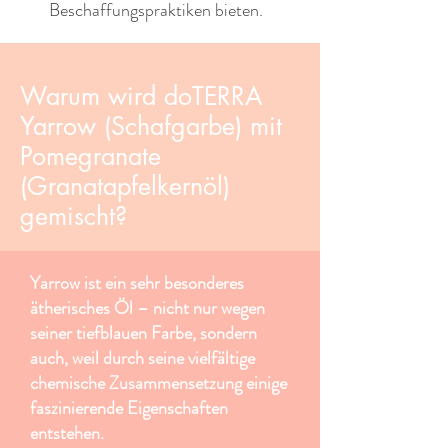
Beschaffungspraktiken bieten. ​ ​
Warum wird doTERRA
Yarrow (Schafgarbe) mit
Pomegranate
(Granatapfelkernöl)
gemischt?
Yarrow ist ein sehr besonderes
ätherisches Öl – nicht nur wegen
seiner tiefblauen Farbe, sondern
auch, weil durch seine vielfältige
chemische Zusammensetzung einige
faszinierende Eigenschaften
entstehen.