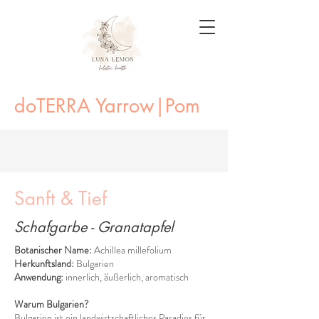
doTERRA Yarrow|Pom
Sanft & Tief
Schafgarbe - Granatapfel
Botanischer Name:
Achillea millefolium
Herkunftsland:
Bulgarien
Anwendung:
innerlich,
äußerlich, aromatisch
Warum Bulgarien?
Bulgarien ist ein landwirtschaftliches Paradies für