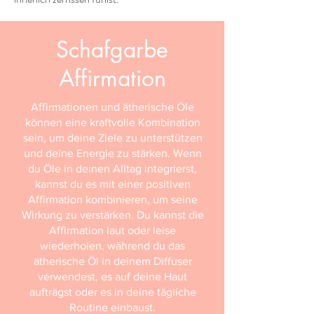
Schafgarbe
Affirmation
Affirmationen und ätherische Öle
können eine kraftvolle Kombination
sein, um deine Ziele zu unterstützen
und deine Energie zu stärken. Wenn
du Öle in deinen Alltag integrierst,
kannst du es mit einer positiven
Affirmation kombinieren, um seine
Wirkung zu verstärken. Du kannst die
Affirmation laut oder leise
wiederholen, während du das
ätherische Öl in deinem Diffuser
verwendest, es auf deine Haut
aufträgst oder es in deine tägliche
Routine einbaust.