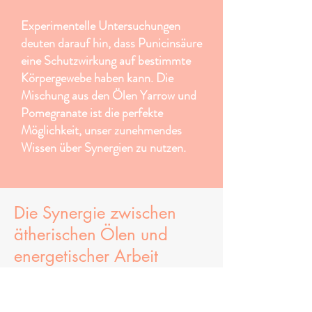
Experimentelle Untersuchungen
deuten darauf hin, dass Punicinsäure
eine Schutzwirkung auf bestimmte
Körpergewebe haben kann. Die
Mischung aus den Ölen Yarrow und
Pomegranate ist die perfekte
Möglichkeit, unser zunehmendes
Wissen über Synergien zu nutzen.
Die Synergie zwischen
ätherischen Ölen und
energetischer Arbeit
Ätherische Öle sind nicht nur für ihre
angenehmen Düfte bekannt, sondern auch für ihre