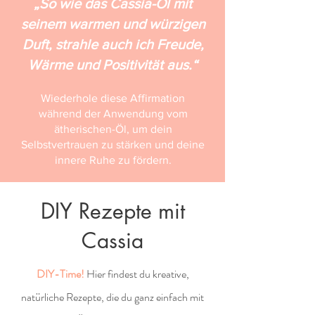
„So wie das Cassia-Öl mit
seinem warmen und würzigen
Duft, strahle auch ich Freude,
Wärme und Positivität aus.“
Wiederhole diese Affirmation
während der Anwendung vom
ätherischen-Öl, um dein
Selbstvertrauen zu stärken und deine
innere Ruhe zu fördern.
DIY Rezepte mit
Cassia
DIY-Time!
Hier findest du kreative,
natürliche Rezepte, die du ganz einfach mit