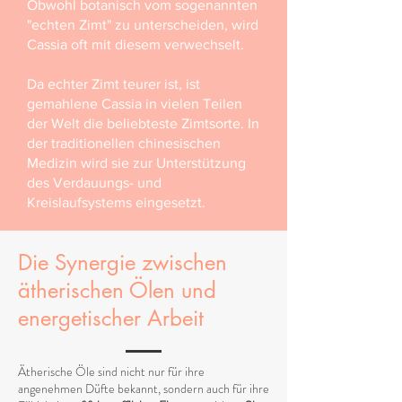
Obwohl botanisch vom sogenannten
"echten Zimt" zu unterscheiden, wird
Cassia oft mit diesem verwechselt.
Da echter Zimt teurer ist, ist
gemahlene Cassia in vielen Teilen
der Welt die beliebteste Zimtsorte. In
der traditionellen chinesischen
Medizin wird sie zur Unterstützung
des Verdauungs- und
Kreislaufsystems eingesetzt.​
Die Synergie zwischen
ätherischen Ölen und
energetischer Arbeit
Ätherische Öle sind nicht nur für ihre
angenehmen Düfte bekannt, sondern auch für ihre