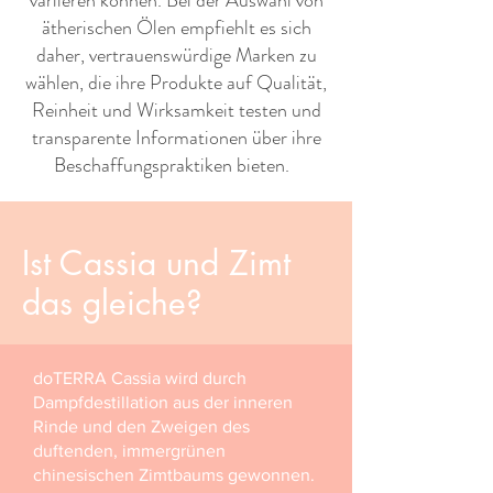
variieren können. Bei der Auswahl von
ätherischen Ölen empfiehlt es sich
daher, vertrauenswürdige Marken zu
wählen, die ihre Produkte auf Qualität,
Reinheit und Wirksamkeit testen und
transparente Informationen über ihre
Beschaffungspraktiken bieten. ​ ​
Ist Cassia und Zimt
das gleiche?
doTERRA Cassia wird durch
Dampfdestillation aus der inneren
Rinde und den Zweigen des
duftenden, immergrünen
chinesischen Zimtbaums gewonnen.