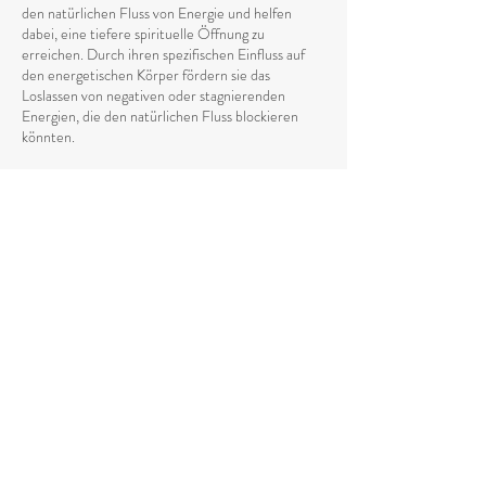
den natürlichen Fluss von Energie und helfen
dabei, eine tiefere spirituelle Öffnung zu
erreichen. Durch ihren spezifischen Einfluss auf
den energetischen Körper fördern sie das
Loslassen von negativen oder stagnierenden
Energien, die den natürlichen Fluss blockieren
könnten.
Ätherische Öle tragen außerdem dazu bei, die
geistige Klarheit zu fördern und das emotionale
Gleichgewicht zu stabilisieren
, indem sie die
energetische Vibration anheben. Sie erleichtern
das Erreichen von fokussierten, meditativen
Zuständen und unterstützen den Heilungsprozess
durch die Schwingung der feinstofflichen Ebenen
des Körpers.
Wie benutzt man ätherische Öle in der
Energiearbeit?
Um ätherische Öle in der energetischen Arbeit zu
nutzen, kannst du sie auf verschiedene Weise
anwenden, um ihre energetische Wirkung zu
maximieren.
Eine der einfachsten Methoden ist