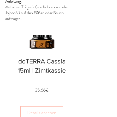
Anleitung
:
Mit einemTrägeröl (wie Kokosnuss oder
Jojobaöl) auf den Füßen oder Bauch
auftragen.
doTERRA Cassia
15ml | Zimtkassie
Preis
35,66€
Details ansehen