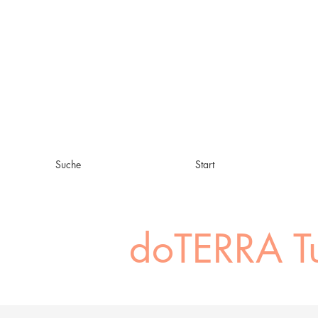
Suche
Start
doTERRA
T