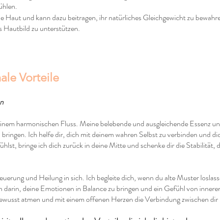
ühlen.
ine Haut und kann dazu beitragen, ihr natürliches Gleichgewicht zu bewah
s Hautbild zu unterstützen.
ale Vorteile
on
 einem harmonischen Fluss. Meine belebende und ausgleichende Essenz unte
 bringen. Ich helfe dir, dich mit deinem wahren Selbst zu verbinden und di
hlst, bringe ich dich zurück in deine Mitte und schenke dir die Stabilität,
uerung und Heilung in sich. Ich begleite dich, wenn du alte Muster loslass
ch darin, deine Emotionen in Balance zu bringen und ein Gefühl von innerem
bewusst atmen und mit einem offenen Herzen die Verbindung zwischen dir