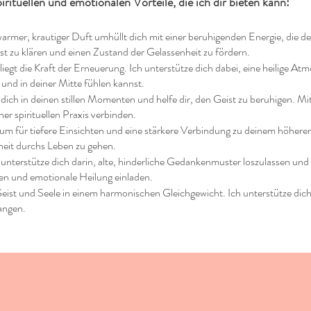
pirituellen und emotionalen Vorteile, die ich dir bieten kann:
armer, krautiger Duft umhüllt dich mit einer beruhigenden Energie, die de
st zu klären und einen Zustand der Gelassenheit zu fördern.
liegt die Kraft der Erneuerung. Ich unterstütze dich dabei, eine heilige A
 und in deiner Mitte fühlen kannst.
 dich in deinen stillen Momenten und helfe dir, den Geist zu beruhigen. Mit
er spirituellen Praxis verbinden.
m für tiefere Einsichten und eine stärkere Verbindung zu deinem höheren Se
heit durchs Leben zu gehen.
 unterstütze dich darin, alte, hinderliche Gedankenmuster loszulassen und e
en und emotionale Heilung einladen.
Geist und Seele in einem harmonischen Gleichgewicht. Ich unterstütze dich
langen.