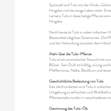
Spirituell wird Tulsi mit der Hindu-Göttin
Hingabe und das ewige Leben steht. Eine
namens Tulsi in diese heilige Pflanze ver
Hingabe.
Noch heute ist Tulsi in vielen indischen
Bestandteil religiöser Zeremonien. Die P
und die Verbindung zwischen dem Irdisch
Mehr über die Tulsi-Pflanze
Tulsi ist ein aromatischer Strauch mit ov
Blüten. Sein Duft ist kräftig, würzig und
Pfefferminze, Nelke, Basilikum und eine
Geschichtliche Bedeutung von Tulsi
Seit Jahrhunderten wird Tulsi in indisch
Umgebung zu erfrischen und Wohlbefinde
Pflanzenteile wurden in verschiedenen tr
Gewinnung des Tulsi-Öls