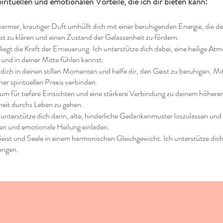
pirituellen und emotionalen Vorteile, die ich dir bieten kann:
armer, krautiger Duft umhüllt dich mit einer beruhigenden Energie, die de
st zu klären und einen Zustand der Gelassenheit zu fördern.
liegt die Kraft der Erneuerung. Ich unterstütze dich dabei, eine heilige A
 und in deiner Mitte fühlen kannst.
 dich in deinen stillen Momenten und helfe dir, den Geist zu beruhigen. Mit
er spirituellen Praxis verbinden.
m für tiefere Einsichten und eine stärkere Verbindung zu deinem höheren Se
heit durchs Leben zu gehen.
 unterstütze dich darin, alte, hinderliche Gedankenmuster loszulassen und e
en und emotionale Heilung einladen.
Geist und Seele in einem harmonischen Gleichgewicht. Ich unterstütze dich
langen.