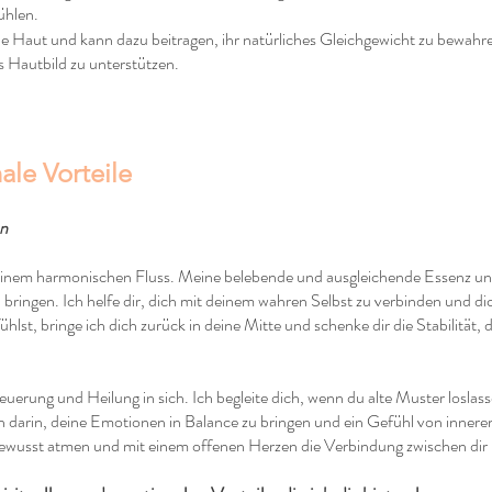
ühlen.
ine Haut und kann dazu beitragen, ihr natürliches Gleichgewicht zu bewah
s Hautbild zu unterstützen.
ale Vorteile
on
 einem harmonischen Fluss. Meine belebende und ausgleichende Essenz unte
 bringen. Ich helfe dir, dich mit deinem wahren Selbst zu verbinden und di
hlst, bringe ich dich zurück in deine Mitte und schenke dir die Stabilität,
uerung und Heilung in sich. Ich begleite dich, wenn du alte Muster loslass
ch darin, deine Emotionen in Balance zu bringen und ein Gefühl von innerem
bewusst atmen und mit einem offenen Herzen die Verbindung zwischen dir