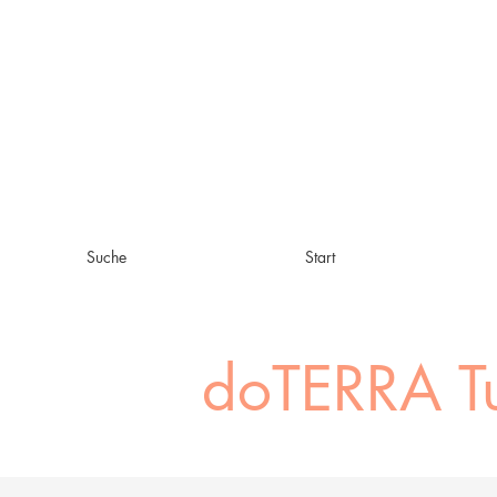
Suche
Start
doTERRA
T