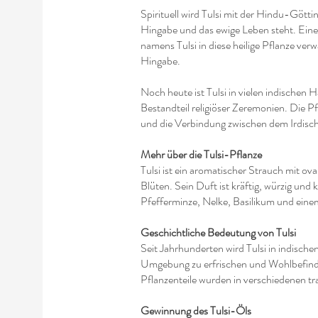
Spirituell wird Tulsi mit der Hindu-Göttin
Hingabe und das ewige Leben steht. Eine
namens Tulsi in diese heilige Pflanze ver
Hingabe.
Noch heute ist Tulsi in vielen indischen
Bestandteil religiöser Zeremonien. Die P
und die Verbindung zwischen dem Irdisch
Mehr über die Tulsi-Pflanze
Tulsi ist ein aromatischer Strauch mit ov
Blüten. Sein Duft ist kräftig, würzig und
Pfefferminze, Nelke, Basilikum und eine
Geschichtliche Bedeutung von Tulsi
Seit Jahrhunderten wird Tulsi in indisch
Umgebung zu erfrischen und Wohlbefinde
Pflanzenteile wurden in verschiedenen tr
Gewinnung des Tulsi-Öls