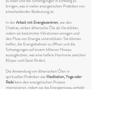
zu lösen und die Schwingungen in Einklang zu
bringen, was in vielen energetischen Praktiken von
entscheidender Bedeutung ist.
In der
Arbeit mit Energiezentren
, wie den
Chakras, wirken ätherische Öle als Verstärker,
indem sie bestimmte Vibrationen anregen und
den Fluss von Energie unterstützen. Sie können
helfen, die Energiebahnen zu öffnen und die
Schwingungen auf einem höheren Niveau
auszugleichen, was eine tiefere Harmonie zwischen
Körper und Geist fördert.
Die Anwendung von ätherischen Ölen in
spirituellen Praktiken wie
Meditation, Yoga oder
Reiki
kann den energetischen Prozess
intensivieren, indem sie das Energieniveau anhebt
und die
Verbindung zum höheren Selbst stärkt
.
Die Vibrationen der ätherischen Öle unterstützen
den natürlichen Fluss von Energie und helfen
dabei, eine tiefere spirituelle Öffnung zu
erreichen. Durch ihren spezifischen Einfluss auf
den energetischen Körper fördern sie das
Loslassen von negativen oder stagnierenden