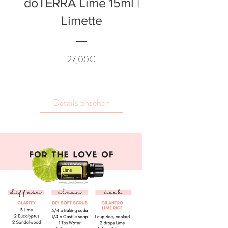
doTERRA Lime 15ml |
Limette
Preis
27,00€
Details ansehen