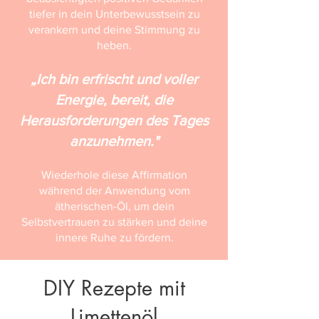
tiefer in dein Unterbewusstsein zu
verankern und deine Stimmung zu
heben.
„Ich bin erfrischt und voller
Energie, bereit, die
Herausforderungen des Tages
anzunehmen."
Wiederhole diese Affirmation
während der Anwendung vom
ätherischen-Öl, um dein
Selbstvertrauen zu stärken und deine
innere Ruhe zu fördern.
DIY Rezepte mit
Limettenöl