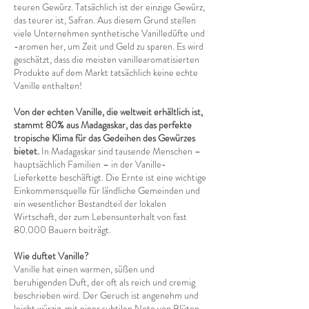
teuren Gewürz. Tatsächlich ist der einzige Gewürz,
das teurer ist, Safran. Aus diesem Grund stellen
viele Unternehmen synthetische Vanilledüfte und
-aromen her, um Zeit und Geld zu sparen. Es wird
geschätzt, dass die meisten vanillearomatisierten
Produkte auf dem Markt tatsächlich keine echte
Vanille enthalten!
Von der echten Vanille, die weltweit erhältlich ist,
stammt 80% aus Madagaskar, das das perfekte
tropische Klima für das Gedeihen des Gewürzes
bietet.
In Madagaskar sind tausende Menschen –
hauptsächlich Familien – in der Vanille-
Lieferkette beschäftigt. Die Ernte ist eine wichtige
Einkommensquelle für ländliche Gemeinden und
ein wesentlicher Bestandteil der lokalen
Wirtschaft, der zum Lebensunterhalt von fast
80.000 Bauern beiträgt.
Wie duftet Vanille?
Vanille hat einen warmen, süßen und
beruhigenden Duft, der oft als reich und cremig
beschrieben wird. Der Geruch ist angenehm und
leicht würzig, mit einer subtilen Note von Blüten