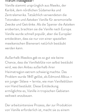
Warum Madagaskar?
Vanille stammt ursprünglich aus Mexiko, der
Karibik, dem nördlichen Südamerika und
Zentralamerika. Tatsächlich verwendeten die
Totonaken und Azteken Vanille für zeremonielle
Zwecke und Getränke. Als die Spanier die Azteken
eroberten, brachten sie die Vanille nach Europa.
Vanille wurde schnell populär, aber die Europäer
entdeckten, dass sie nur von einer speziellen
mexikanischen Bienenart natürlich bestäubt
werden kann.
Außerhalb Mexikos gab es so gut wie keine
Chance, dass die Vanilleblüte von selbst bestäubt
wird, was den Anbau außerhalb ihrer
Heimatregion extrem schwierig machte. Das
Problem wurde 1841 gelöst, als Edmond Albius –
ein junger Sklave – lernte, wie man Vanilleblüten
von Hand bestäubt. Diese Entdeckung
ermöglichte es, Vanille in tropischen Gebieten
weltweit anzubauen.
Der arbeitsintensive Prozess, der zur Produktion
von Vanille erforderlich ist, macht sie zu einem