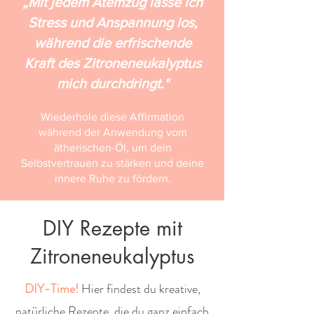
„Mit jedem Atemzug lasse ich
Stress und Anspannung los,
während die erfrischende
Kraft des Zitroneneukalyptus
mich durchdringt."
Wiederhole diese Affirmation
während der Anwendung vom
ätherischen-Öl, um dein
Selbstvertrauen zu stärken und deine
innere Ruhe zu fördern.
DIY Rezepte mit
Zitroneneukalyptus
DIY-Time!
Hier findest du kreative,
natürliche Rezepte, die du ganz einfach