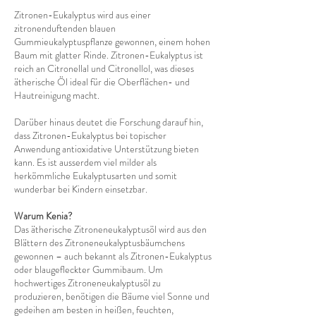
Zitronen-Eukalyptus wird aus einer
zitronenduftenden blauen
Gummieukalyptuspflanze gewonnen, einem hohen
Baum mit glatter Rinde. Zitronen-Eukalyptus ist
reich an Citronellal und Citronellol, was dieses
ätherische Öl ideal für die Oberflächen- und
Hautreinigung macht.
Darüber hinaus deutet die Forschung darauf hin,
dass Zitronen-Eukalyptus bei topischer
Anwendung antioxidative Unterstützung bieten
kann. Es ist ausserdem viel milder als
herkömmliche Eukalyptusarten und somit
wunderbar bei Kindern einsetzbar.
Warum Kenia?
Das ätherische Zitroneneukalyptusöl wird aus den
Blättern des Zitroneneukalyptusbäumchens
gewonnen – auch bekannt als Zitronen-Eukalyptus
oder blaugefleckter Gummibaum. Um
hochwertiges Zitroneneukalyptusöl zu
produzieren, benötigen die Bäume viel Sonne und
gedeihen am besten in heißen, feuchten,