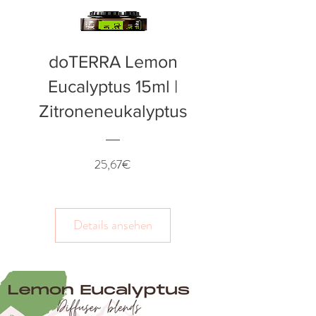
doTERRA Lemon
Eucalyptus 15ml |
Zitroneneukalyptus
Preis
25,67€
Details ansehen