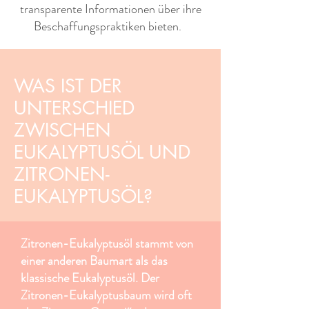
transparente Informationen über ihre
Beschaffungspraktiken bieten. ​ ​
WAS IST DER
UNTERSCHIED
ZWISCHEN
EUKALYPTUSÖL UND
ZITRONEN-
EUKALYPTUSÖL?
Zitronen-Eukalyptusöl stammt von
einer anderen Baumart als das
klassische Eukalyptusöl. Der
Zitronen-Eukalyptusbaum wird oft