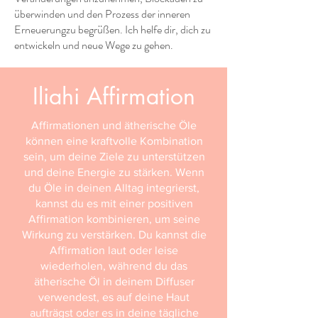
überwinden und den Prozess der inneren
Erneuerungzu begrüßen. Ich helfe dir, dich zu
entwickeln und neue Wege zu gehen.
Iliahi Affirmation
Affirmationen und ätherische Öle
können eine kraftvolle Kombination
sein, um deine Ziele zu unterstützen
und deine Energie zu stärken. Wenn
du Öle in deinen Alltag integrierst,
kannst du es mit einer positiven
Affirmation kombinieren, um seine
Wirkung zu verstärken. Du kannst die
Affirmation laut oder leise
wiederholen, während du das
ätherische Öl in deinem Diffuser
verwendest, es auf deine Haut
aufträgst oder es in deine tägliche