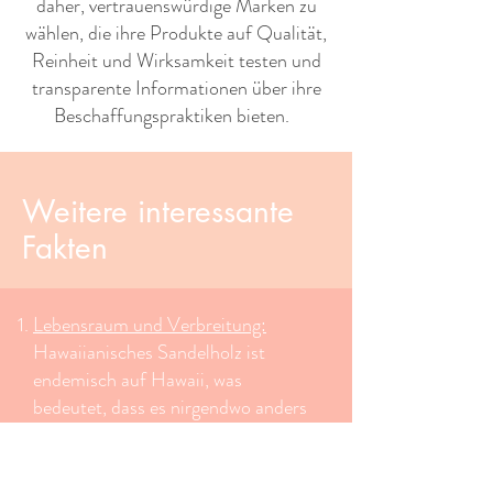
daher, vertrauenswürdige Marken zu
wählen, die ihre Produkte auf Qualität,
Reinheit und Wirksamkeit testen und
transparente Informationen über ihre
Beschaffungspraktiken bieten. ​ ​
Weitere interessante
Fakten
Lebensraum und Verbreitung:
Hawaiianisches Sandelholz ist
endemisch auf Hawaii, was
bedeutet, dass es nirgendwo anders
auf der Welt natürlich vorkommt. Es
wächst hauptsächlich auf den Inseln
Maui, Molokai und Big Island