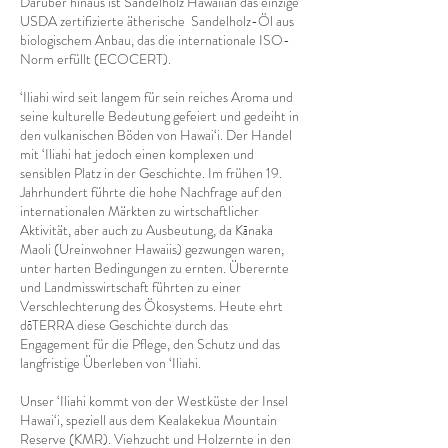
Darüber hinaus ist Sandelholz Hawaiian das einzige
USDA zertifizierte ätherische Sandelholz-Öl aus
biologischem Anbau, das die internationale ISO-
Norm erfüllt (ECOCERT).
‘Iliahi wird seit langem für sein reiches Aroma und
seine kulturelle Bedeutung gefeiert und gedeiht in
den vulkanischen Böden von Hawai‘i. Der Handel
mit ‘Iliahi hat jedoch einen komplexen und
sensiblen Platz in der Geschichte. Im frühen 19.
Jahrhundert führte die hohe Nachfrage auf den
internationalen Märkten zu wirtschaftlicher
Aktivität, aber auch zu Ausbeutung, da Kānaka
Maoli (Ureinwohner Hawaiis) gezwungen waren,
unter harten Bedingungen zu ernten. Überernte
und Landmisswirtschaft führten zu einer
Verschlechterung des Ökosystems. Heute ehrt
dōTERRA diese Geschichte durch das
Engagement für die Pflege, den Schutz und das
langfristige Überleben von ‘Iliahi.
Unser ‘Iliahi kommt von der Westküste der Insel
Hawai‘i, speziell aus dem Kealakekua Mountain
Reserve (KMR). Viehzucht und Holzernte in den