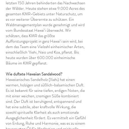
letzten 150 Jahren behinderten das Nachwachsen
der Wälder. Heute stehen etwa 9.000 Acres des
gesamten KMR-Gebiets unter Naturschutz, um
es vor weiterer Überernte zu schützen. Ein
Waldmanagementplan wurde genehmigt und wird
vom Bundesstaat Hawai‘i überwacht. Wir
schätzen, dass KMR das größte
Aufforstungsprojekt in ganz Hawai‘i sein wird, bei
dem das Team eine Vielzahl einheimischer Arten,
einschließlich ‘Iliahi, Naio und Koa, pflanzt. Bis
heute wurden über 600.000 einheimische
Bäume im KMR gepflanzt.
Wie duftete Hawaiian Sandalwood?
Hawaiianisches Sandelholz (Iliahi) hat einen
warmen, holzigen und süßlich-balsamischen Duft.
Es ist bekannt für seine tiefen, erdigen Noten, die
mit einer weichen, cremigen Süße kombiniert
sind. Der Duft ist beruhigend, entspannend und
hat eine subtile, aber kraftvolle Wirkung, die
sowohl spirituelle Klarheit als auch emotionale
Ausgeglichenheit fördert. Es vermittelt ein Gefühl
von Erdung, Ruhe und Harmonie, was es zu einem
bevorzugten Öl für Meditation und spirituelle