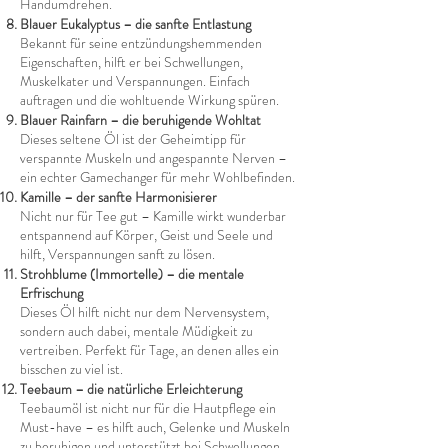
Handumdrehen.
Blauer Eukalyptus – die sanfte Entlastung
Bekannt für seine entzündungshemmenden
Eigenschaften, hilft er bei Schwellungen,
Muskelkater und Verspannungen. Einfach
auftragen und die wohltuende Wirkung spüren.
Blauer Rainfarn – die beruhigende Wohltat
Dieses seltene Öl ist der Geheimtipp für
verspannte Muskeln und angespannte Nerven –
ein echter Gamechanger für mehr Wohlbefinden.
Kamille – der sanfte Harmonisierer
Nicht nur für Tee gut – Kamille wirkt wunderbar
entspannend auf Körper, Geist und Seele und
hilft, Verspannungen sanft zu lösen.
Strohblume (Immortelle) – die mentale
Erfrischung
Dieses Öl hilft nicht nur dem Nervensystem,
sondern auch dabei, mentale Müdigkeit zu
vertreiben. Perfekt für Tage, an denen alles ein
bisschen zu viel ist.
Teebaum – die natürliche Erleichterung
Teebaumöl ist nicht nur für die Hautpflege ein
Must-have – es hilft auch, Gelenke und Muskeln
zu beruhigen und unterstützt bei Schwellungen