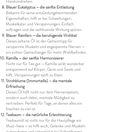
Handumdrehen.
Blauer Eukalyptus – die sanfte Entlastung
Bekannt für seine entzündungshemmenden
Eigenschaften, hilft er bei Schwellungen,
Muskelkater und Verspannungen. Einfach
auftragen und die wohltuende Wirkung spüren.
Blauer Rainfarn – die beruhigende Wohltat
Dieses seltene Öl ist der Geheimtipp für
verspannte Muskeln und angespannte Nerven –
ein echter Gamechanger für mehr Wohlbefinden.
Kamille – der sanfte Harmonisierer
Nicht nur für Tee gut – Kamille wirkt wunderbar
entspannend auf Körper, Geist und Seele und
hilft, Verspannungen sanft zu lösen.
Strohblume (Immortelle) – die mentale
Erfrischung
Dieses Öl hilft nicht nur dem Nervensystem,
sondern auch dabei, mentale Müdigkeit zu
vertreiben. Perfekt für Tage, an denen alles ein
bisschen zu viel ist.
Teebaum – die natürliche Erleichterung
Teebaumöl ist nicht nur für die Hautpflege ein
Must-have – es hilft auch, Gelenke und Muskeln
zu beruhigen und unterstützt bei Schwellungen