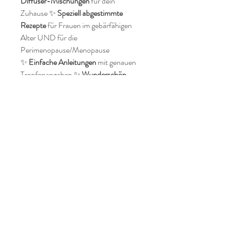
Diffuser-Mischungen
für dein
Zuhause ✨
Speziell abgestimmte
Rezepte
für Frauen im gebärfähigen
Alter UND für die
Perimenopause/Menopause
✨
Einfache Anleitungen
mit genauen
Tropfenangaben ✨
Wunderschön
gestaltet
– zum Ausdrucken und
Aufbewahren in deiner Wellness-
Sammlung
Sofort verfügbar!
Nach dem Kauf erhältst du
direkten
Download-Zugriff
auf dein PDF.
Ausdrucken, loslegen und die Kraft der
ätherischen Öle für deine
Hormonharmonie nutzen!