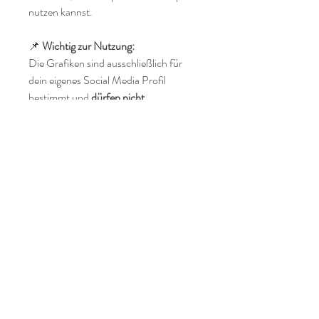
nutzen kannst.
📌
Wichtig zur Nutzung:
Die Grafiken sind ausschließlich für
dein eigenes Social Media Profil
bestimmt und
dürfen nicht
weitergegeben oder geteilt werden
.
Bitte versehe jede Grafik vor der
Veröffentlichung mit
deinem Namen
oder Logo
.
Wenn du dabei Hilfe brauchst, melde
dich gern bei mir!
Ein praktisches und schönes Tool für
alle, die professionell und stilvoll über
ätherische Öle informieren möchten.