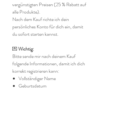
vergünstigten Preisen (25 % Rabatt auf
alle Produkte).
Nach dem Kauf richte ich dein
persönliches Konto für dich ein, damit
du sofort starten kannst.
💌
Wichtig:
Bitte sende mir nach deinem Kauf
folgende Informationen, damit ich dich
korrekt registrieren kann:
Vollständiger Name
Geburtsdatum
E-Mail-Adresse
Telefonnummer
Lieferadresse
Land, in dem du wohnst
Sobald deine Anmeldung
abgeschlossen ist, erhältst du von mir