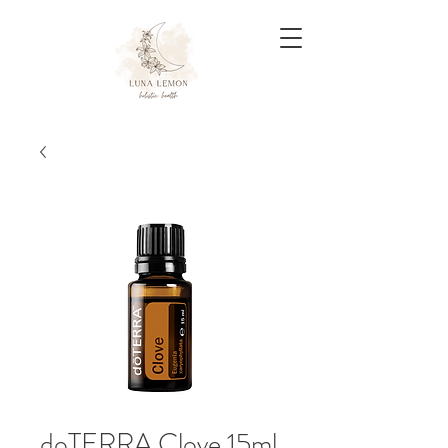
doTERRA Clove 15ml