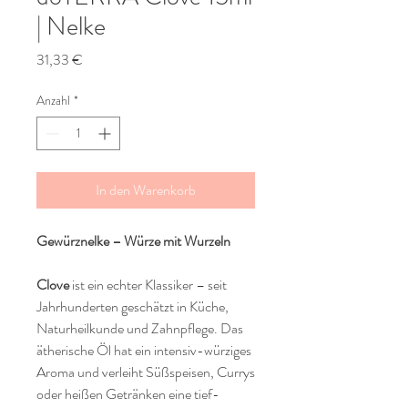
| Nelke
Preis
31,33 €
Anzahl
*
In den Warenkorb
Gewürznelke – Würze mit Wurzeln
Clove
ist ein echter Klassiker – seit
Jahrhunderten geschätzt in Küche,
Naturheilkunde und Zahnpflege. Das
ätherische Öl hat ein intensiv-würziges
Aroma und verleiht Süßspeisen, Currys
oder heißen Getränken eine tief-