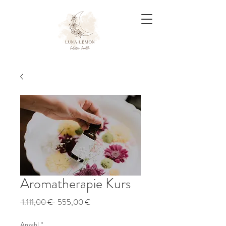
Aromatherapie Kurs
Standardpreis
Sale-
 1.111,00 € 
555,00 €
Preis
Anzahl
*