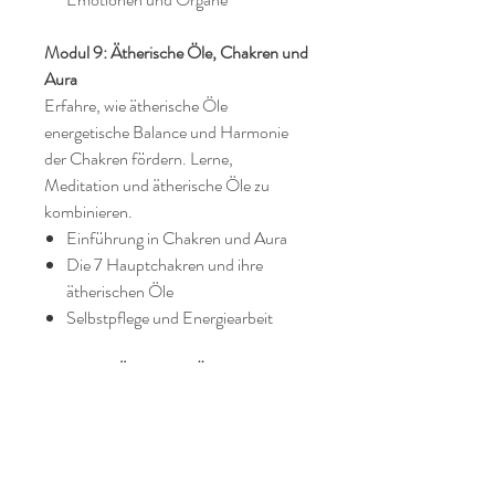
Modul 9: Ätherische Öle, Chakren und
Aura
Erfahre, wie ätherische Öle
energetische Balance und Harmonie
der Chakren fördern. Lerne,
Meditation und ätherische Öle zu
kombinieren.
Einführung in Chakren und Aura
Die 7 Hauptchakren und ihre
ätherischen Öle
Selbstpflege und Energiearbeit
Modul 10: Ätherische Öle: Aufklärung
und Missverständnisse
Erfahre mehr über Missverständnisse
und die Anwendung von ätherischen
Ölen bei speziellen