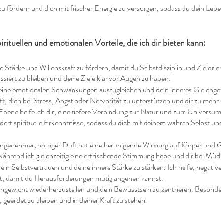
 zu fördern und dich mit frischer Energie zu versorgen, sodass du dein Le
pirituellen und emotionalen Vorteile, die ich dir bieten kann:
nere Stärke und Willenskraft zu fördern, damit du Selbstdisziplin und Zielor
ussiert zu bleiben und deine Ziele klar vor Augen zu haben.
 deine emotionalen Schwankungen auszugleichen und dein inneres Gleichge
ft, dich bei Stress, Angst oder Nervosität zu unterstützen und dir zu mehr
 Ebene helfe ich dir, eine tiefere Verbindung zur Natur und zum Universum
dert spirituelle Erkenntnisse, sodass du dich mit deinem wahren Selbst u
genehmer, holziger Duft hat eine beruhigende Wirkung auf Körper und Gei
während ich gleichzeitig eine erfrischende Stimmung hebe und dir bei Müd
dein Selbstvertrauen und deine innere Stärke zu stärken. Ich helfe, negati
t, damit du Herausforderungen mutig angehen kannst.
eichgewicht wiederherzustellen und dein Bewusstsein zu zentrieren. Beson
, geerdet zu bleiben und in deiner Kraft zu stehen.