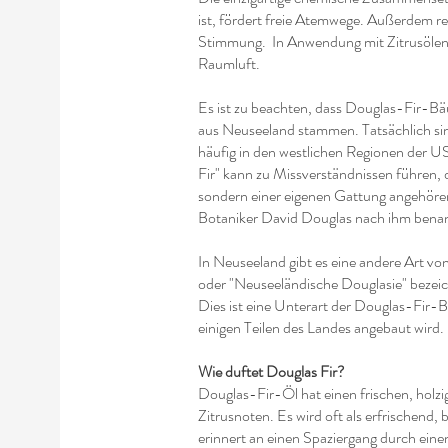
ist, fördert freie Atemwege. Außerdem re
Stimmung. In Anwendung mit Zitrusölen 
Raumluft.
Es ist zu beachten, dass Douglas-Fir-Bä
aus Neuseeland stammen. Tatsächlich si
häufig in den westlichen Regionen der
Fir" kann zu Missverständnissen führen, 
sondern einer eigenen Gattung angehöre
Botaniker David Douglas nach ihm benann
In Neuseeland gibt es eine andere Art von
oder "Neuseeländische Douglasie" bezeich
Dies ist eine Unterart der Douglas-Fir-B
einigen Teilen des Landes angebaut wird.
Wie duftet Douglas Fir?
Douglas-Fir-Öl hat einen frischen, holz
Zitrusnoten. Es wird oft als erfrischend
erinnert an einen Spaziergang durch ei