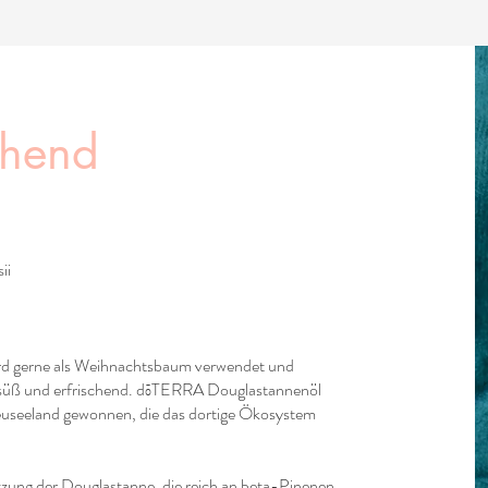
chend
ii
d gerne als Weihnachtsbaum verwendet und
 süß und erfrischend. dōTERRA Douglastannenöl
euseeland gewonnen, die das dortige Ökosystem
zung der Douglastanne, die reich an beta-Pinenen