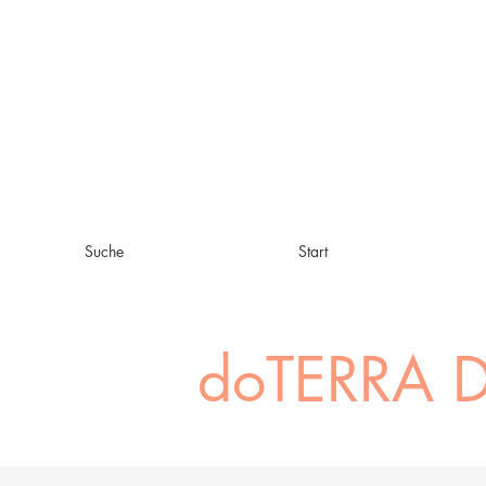
Suche
Start
doTERRA D