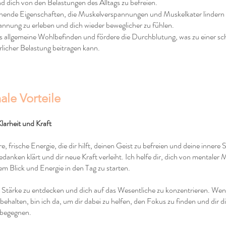
 dich von den Belastungen des Alltags zu befreien.
nnende Eigenschaften, die Muskelverspannungen und Muskelkater lindern 
annung zu erleben und dich wieder beweglicher zu fühlen.
s allgemeine Wohlbefinden und fördere die Durchblutung, was zu einer sc
icher Belastung beitragen kann.
ale Vorteile
larheit und Kraft
e, frische Energie, die dir hilft, deinen Geist zu befreien und deine innere 
danken klärt und dir neue Kraft verleiht. Ich helfe dir, dich von mentaler 
hem Blick und Energie in den Tag zu starten.
re Stärke zu entdecken und dich auf das Wesentliche zu konzentrieren. Wenn
behalten, bin ich da, um dir dabei zu helfen, den Fokus zu finden und dir d
 begegnen.