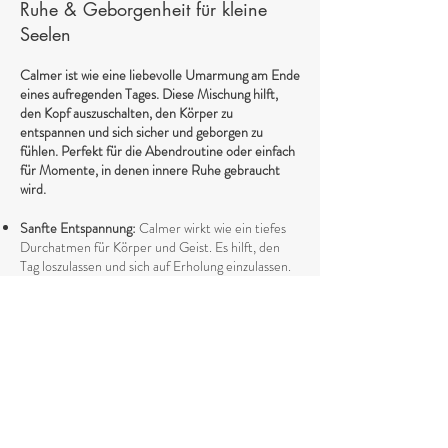
Ruhe & Geborgenheit für kleine
Seelen
Calmer ist wie eine liebevolle Umarmung am Ende
eines aufregenden Tages. Diese Mischung hilft,
den Kopf auszuschalten, den Körper zu
entspannen und sich sicher und geborgen zu
fühlen. Perfekt für die Abendroutine oder einfach
für Momente, in denen innere Ruhe gebraucht
wird.
Sanfte Entspannung:
Calmer wirkt wie ein tiefes
Durchatmen für Körper und Geist. Es hilft, den
Tag loszulassen und sich auf Erholung einzulassen.
Geborgenheit & Sicherheit:
Die sanften, blumigen
Noten vermitteln ein Gefühl von Wärme und
Schutz – ideal, wenn sich alles ein bisschen zu viel
anfühlt.
Ruhe im Kopf:
Wenn die Gedanken nicht
stillstehen wollen, bringt Calmer sanfte Klarheit
und unterstützt einen entspannten Übergang in
den Schlaf.
Emotionale Balance:
Kleine (und große) Gefühle